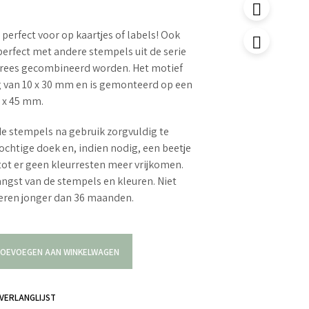
perfect voor op kaartjes of labels! Ook
erfect met andere stempels uit de serie
trees gecombineerd worden. Het motief
g van 10 x 30 mm en is gemonteerd op een
 x 45 mm.
e stempels na gebruik zorgvuldig te
ochtige doek en, indien nodig, een beetje
tot er geen kleurresten meer vrijkomen.
langst van de stempels en kleuren. Niet
deren jonger dan 36 maanden.
OEVOEGEN AAN WINKELWAGEN
VERLANGLIJST