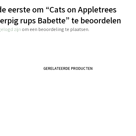
e eerste om “Cats on Appletrees
rpig rups Babette” te beoordelen
gelogd zijn
om een beoordeling te plaatsen.
GERELATEERDE PRODUCTEN
€
4.40
incl. BTW
€
4.25
incl. BTW
TOEVOEGEN AAN WINKELWAGEN
TOEVOEGEN AAN WINKELWAGEN