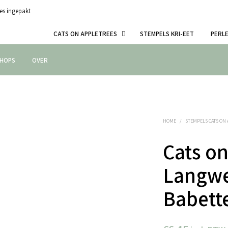
es ingepakt
CATS ON APPLETREES
STEMPELS KRI-EET
PERL
HOPS
OVER
HOME
/
STEMPELS CATS ON
Cats on
Langwe
Babett