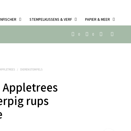
ENFISCHER
STEMPELKUSSENS & VERF
PAPIER & MEER
0
0
 APPLETREES
/
DIERENSTEMPELS
 Appletrees
rpig rups
e