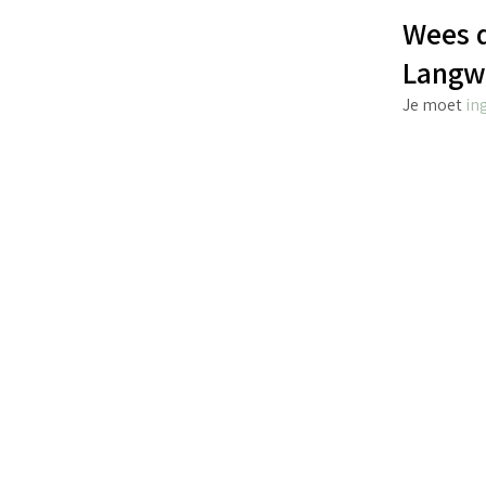
Wees d
Langwe
Je moet
in
€
2.70
incl. BTW
TOEVOEGEN AAN WINKELWAGEN