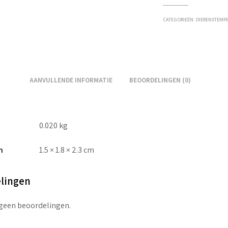
CATEGORIEËN:
DIERENSTEMP
AANVULLENDE INFORMATIE
BEOORDELINGEN (0)
0.020 kg
n
1.5 × 1.8 × 2.3 cm
lingen
 geen beoordelingen.