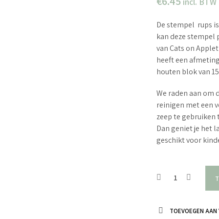
€
6.45
incl. BTW
De stempel rups is 
kan deze stempel p
van Cats on Apple
heeft een afmetin
houten blok van 15
We raden aan om d
reinigen met een v
zeep te gebruiken 
Dan geniet je het 
geschikt voor kin
T
TOEVOEGEN AAN 