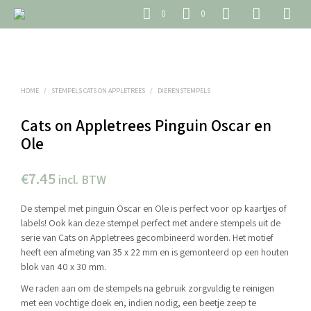
0
0
HOME
/
STEMPELS CATS ON APPLETREES
/
DIERENSTEMPELS
Cats on Appletrees Pinguin Oscar en
Ole
€
7.45
incl. BTW
De stempel met pinguin Oscar en Ole is perfect voor op kaartjes of
labels! Ook kan deze stempel perfect met andere stempels uit de
serie van Cats on Appletrees gecombineerd worden. Het motief
heeft een afmeting van 35 x 22 mm en is gemonteerd op een houten
blok van 40 x 30 mm.
We raden aan om de stempels na gebruik zorgvuldig te reinigen
met een vochtige doek en, indien nodig, een beetje zeep te