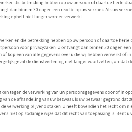
erwerken die betrekking hebben op uw persoon of daartoe herleidbaa
gt dan binnen 30 dagen een reactie op uw verzoek. Als uw verzoek 
rking opheft niet langer worden verwerkt.
erwerken en die betrekking hebben op uw persoon of daartoe herleidb
tpersoon voor privacyzaken. U ontvangt dan binnen 30 dagen een r
en of kopieën van alle gegevens over u die wij hebben verwerkt of 
dergelijk geval de dienstverlening niet langer voortzetten, omdat 
ken tegen de verwerking van uw persoonsgegevens door of in opdra
van de afhandeling van uw bezwaar. Is uw bezwaar gegrond dat zul
a de verwerking blijvend staken. U heeft bovendien het recht om n
ns niet op zodanige wijze dat dit recht van toepassing is. Bent u