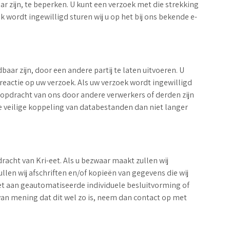
r zijn, te beperken. U kunt een verzoek met die strekking
wordt ingewilligd sturen wij u op het bij ons bekende e-
aar zijn, door een andere partij te laten uitvoeren. U
eactie op uw verzoek. Als uw verzoek wordt ingewilligd
in opdracht van ons door andere verwerkers of derden zijn
de veilige koppeling van databestanden dan niet langer
cht van Kri-eet. Als u bezwaar maakt zullen wij
len wij afschriften en/of kopieën van gegevens die wij
iet aan geautomatiseerde individuele besluitvorming of
 van mening dat dit wel zo is, neem dan contact op met