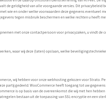
e website en de daarop ontsloten dienstverlening van Kri-eet. De
valt de geldigheid van alle voorgaande versies. Dit privacybeleid 
 met wie en onder welke voorwaarden deze gegevens eventueel me
w gegevens tegen misbruik beschermen en welke rechten u heeft met
t opnemen met onze contactpersoon voor privacyzaken, u vindt de c
erken, waar wij deze (laten) opslaan, welke beveiligingstechnieken 
erce, wij hebben voor onze webhosting gekozen voor Strato. Pe
eze partij gedeeld. WooCommerce heeft toegang tot uw gegevens o
ommerce is op basis van de overeenkomst die wij met hen hebben
tregelen bestaan uit de toepassing van SSL-encryptie en een ste