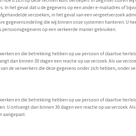
n en hoe u zich op deze rechten kunt beroepen. In beginsel sturen 
. In het geval dat u de gegevens op een ander e-mailadres of bijvo
n afgehandelde verzoeken, in het geval van een vergeetverzoek adm
 gegevensindeling die wij binnen onze systemen hanteren. U heeft t
uw persoonsgegevens op een verkeerde manier gebruiken.
erwerken en die betrekking hebben op uw persoon of daartoe herleidb
gt dan binnen 30 dagen een reactie op uw verzoek. Als uw verzoek 
t van de verwerkers die deze gegevens onder zich hebben, onder v
erwerken en die betrekking hebben op uw persoon of daartoe herleid
. U ontvangt dan binnen 30 dagen een reactie op uw verzoek. Als u
jn aangepast.