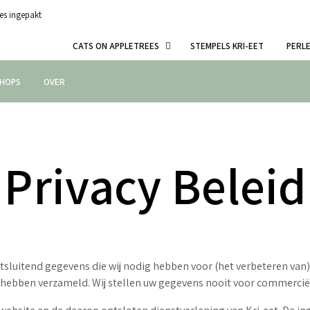
es ingepakt
CATS ON APPLETREES
STEMPELS KRI-EET
PERL
HOPS
OVER
Privacy Beleid
uitsluitend gegevens die wij nodig hebben voor (het verbeteren va
en hebben verzameld. Wij stellen uw gegevens nooit voor commercië