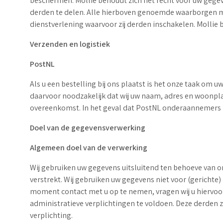
beschermen. Mollie behoudt zich het recht voor uw gege
derden te delen. Alle hierboven genoemde waarborgen m
dienstverlening waarvoor zij derden inschakelen. Mollie 
Verzenden en logistiek
PostNL
Als u een bestelling bij ons plaatst is het onze taak om u
daarvoor noodzakelijk dat wij uw naam, adres en woonpl
overeenkomst. In het geval dat PostNL onderaannemers in
Doel van de gegevensverwerking
Algemeen doel van de verwerking
Wij gebruiken uw gegevens uitsluitend ten behoeve van on
verstrekt. Wij gebruiken uw gegevens niet voor (gerichte
moment contact met u op te nemen, vragen wij u hiervo
administratieve verplichtingen te voldoen. Deze derden 
verplichting.