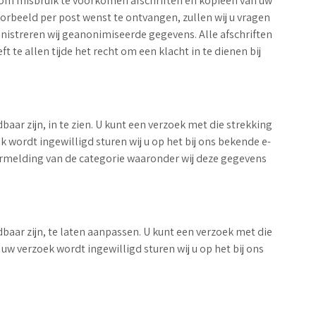
wij om misbruik te voorkomen afschriften en kopieën van uw
orbeeld per post wenst te ontvangen, zullen wij u vragen
inistreren wij geanonimiseerde gegevens. Alle afschriften
e allen tijde het recht om een klacht in te dienen bij
aar zijn, in te zien. U kunt een verzoek met die strekking
wordt ingewilligd sturen wij u op het bij ons bekende e-
ermelding van de categorie waaronder wij deze gegevens
baar zijn, te laten aanpassen. U kunt een verzoek met die
w verzoek wordt ingewilligd sturen wij u op het bij ons