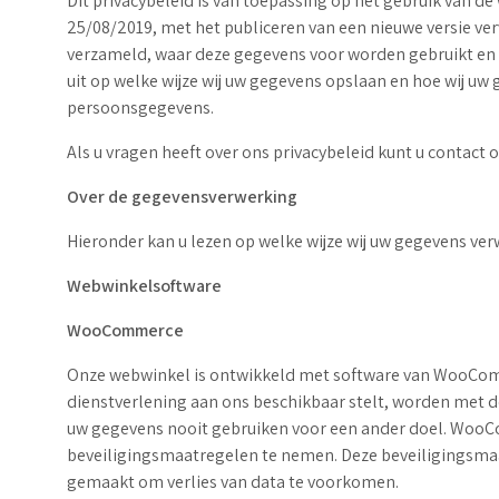
Dit privacybeleid is van toepassing op het gebruik van d
25/08/2019, met het publiceren van een nieuwe versie ver
verzameld, waar deze gegevens voor worden gebruikt en
uit op welke wijze wij uw gegevens opslaan en hoe wij u
persoonsgegevens.
Als u vragen heeft over ons privacybeleid kunt u contac
Over de gegevensverwerking
Hieronder kan u lezen op welke wijze wij uw gegevens verw
Webwinkelsoftware
WooCommerce
Onze webwinkel is ontwikkeld met software van WooComm
dienstverlening aan ons beschikbaar stelt, worden met d
uw gegevens nooit gebruiken voor een ander doel. WooC
beveiligingsmaatregelen te nemen. Deze beveiligingsmaa
gemaakt om verlies van data te voorkomen.