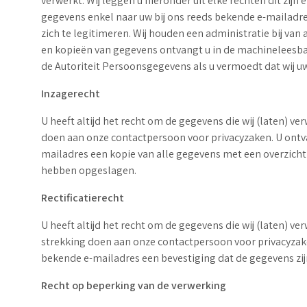
verwerkt. Wij leggen u hieronder uit elke rechten dit zij
gegevens enkel naar uw bij ons reeds bekende e-mailadres
zich te legitimeren. Wij houden een administratie bij va
en kopieën van gegevens ontvangt u in de machineleesbare
de Autoriteit Persoonsgegevens als u vermoedt dat wij 
Inzagerecht
U heeft altijd het recht om de gegevens die wij (laten) v
doen aan onze contactpersoon voor privacyzaken. U ontvan
mailadres een kopie van alle gegevens met een overzich
hebben opgeslagen.
Rectificatierecht
U heeft altijd het recht om de gegevens die wij (laten) v
strekking doen aan onze contactpersoon voor privacyzaken
bekende e-mailadres een bevestiging dat de gegevens zi
Recht op beperking van de verwerking