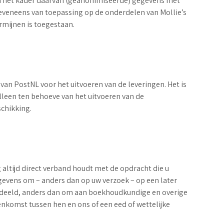
in het kader daarvan (geanonimiseerde) gegevens met
veneens van toepassing op de onderdelen van Mollie’s
rmijnen is toegestaan.
 van PostNL voor het uitvoeren van de leveringen. Het is
leen ten behoeve van het uitvoeren van de
chikking.
 altijd direct verband houdt met de opdracht die u
egevens om – anders dan op uw verzoek – op een later
edeeld, anders dan om aan boekhoudkundige en overige
nkomst tussen hen en ons of een eed of wettelijke