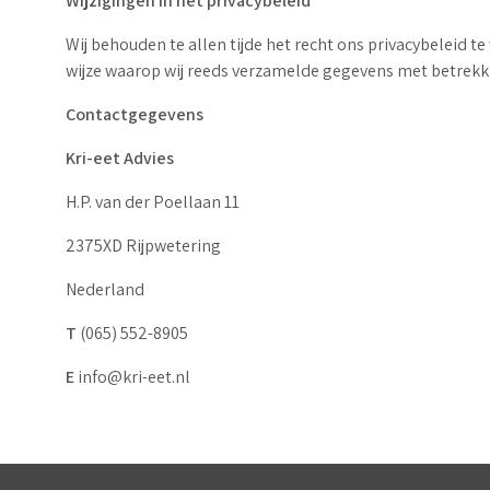
Wijzigingen in het privacybeleid
Wij behouden te allen tijde het recht ons privacybeleid te
wijze waarop wij reeds verzamelde gegevens met betrekki
Contactgegevens
Kri-eet Advies
H.P. van der Poellaan 11
2375XD Rijpwetering
Nederland
T
(065) 552-8905
E
info@kri-eet.nl