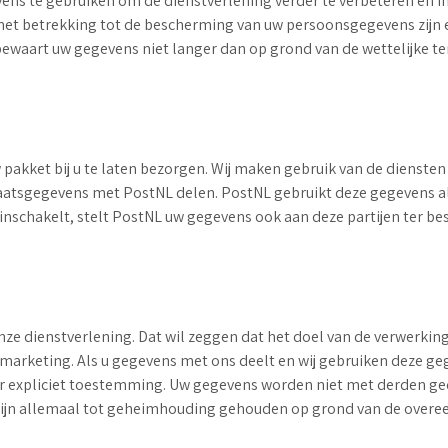
vens te gebruiken om de dienstverlening verder te verbeteren en 
et betrekking tot de bescherming van uw persoonsgegevens zijn e
bewaart uw gegevens niet langer dan op grond van de wettelijke te
w pakket bij u te laten bezorgen. Wij maken gebruik van de diensten
aatsgegevens met PostNL delen. PostNL gebruikt deze gegevens al
schakelt, stelt PostNL uw gegevens ook aan deze partijen ter bes
ze dienstverlening. Dat wil zeggen dat het doel van de verwerking
) marketing. Als u gegevens met ons deelt en wij gebruiken deze g
or expliciet toestemming. Uw gegevens worden niet met derden g
zijn allemaal tot geheimhouding gehouden op grond van de overee