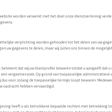
bsite worden verwerkt met het doel onze dienstverlening verder 
egevens.
ttelijke verplichting worden gehouden tot het delen van uw gegeve
ngen uw gegevens te delen, maar wij zullen ons binnen de mogelijk
t betekent dat wij uw klantprofiel bewaren totdat u aangeeft dat u
 als een vergeetverzoek. Op grond van toepasselijke administratieve
j dus voor zolang de toepasselijke termijn loopt bewaren. Medew
 uw opdracht hebben vervaardigd.
eving heeft u als betrokkene bepaalde rechten met betrekking t