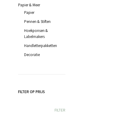
Papier & Meer
Papier
Pennen & Stiften
Hoekponsen &
Labelmakers
Handletterpakketten
Decoratie
FILTER OP PRIJS
MIN.
MAX.
FILTER
PRIJS
PRIJS