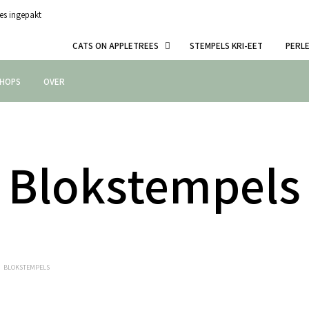
es ingepakt
CATS ON APPLETREES
STEMPELS KRI-EET
PERL
HOPS
OVER
Blokstempels
BLOKSTEMPELS