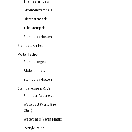
Themastempels
Bloemenstempels
Dierenstempels
Tekststempels
€
12.50
incl. BTW
LEES VERDER
Stempelpakketten
Stempels Kri-Eet
Perlenfischer
Stempelkegels
Blokstempels
Stempelpakketten
Stempelkussens & Verf
Fuumuui Aquarelverf
Watervast (Versafine
Clair)
Waterbasis (Versa Magic)
Restyle Paint