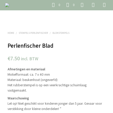
0
0
HOME
/
STEMPELS PERLENFISCHER
/
BLOKSTEMPELS
Perlenfischer Blad
€
7.50
incl. BTW
Afmetingen en materiaal
Motiefformaat: ca. 7 x 40 mm
Materiaal: beukenhout (ongeverfd)
Het rubberstempel is op een veerkrachtige schuimlaag
vastgemaakt.
Waarschuwing
Let op! Niet geschikt voor kinderen jonger dan 5 jaar. Gevaar voor
verstikking door kleine onderdelen! ”