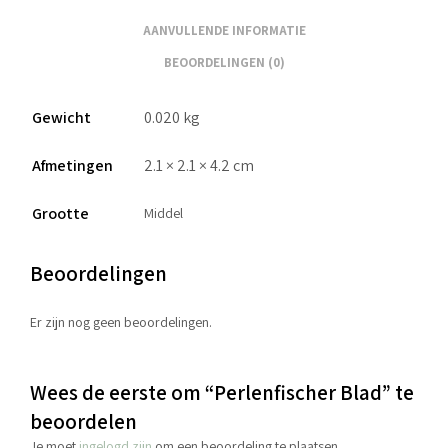
AANVULLENDE INFORMATIE
BEOORDELINGEN (0)
Gewicht
0.020 kg
Afmetingen
2.1 × 2.1 × 4.2 cm
Grootte
Middel
Beoordelingen
Er zijn nog geen beoordelingen.
Wees de eerste om “Perlenfischer Blad” te
beoordelen
Je moet
ingelogd zijn
om een beoordeling te plaatsen.