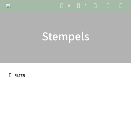
0
0
Stempels
FILTER
€
65.00
€
4.95
incl. BTW
incl. BTW
TOEVOEGEN AAN WINKELWAGEN
TOEVOEGEN AAN WINKELWAGEN