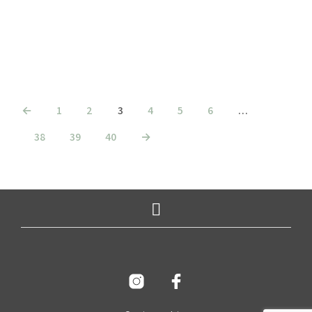
€
6.45
€
3.45
incl. BTW
incl. BTW
TOEVOEGEN AAN WINKELWAGEN
TOEVOEGEN AAN WINKELWAGEN
←
1
2
3
4
5
6
…
38
39
40
→