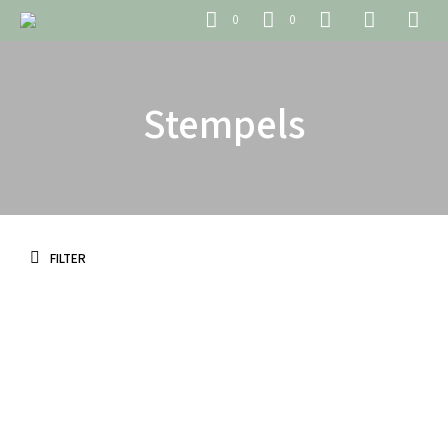
0
0
Stempels
FILTER
€
4.95
incl. BTW
€
3.45
incl. BTW
TOEVOEGEN AAN WINKELWAGEN
TOEVOEGEN AAN WINKELWAGEN