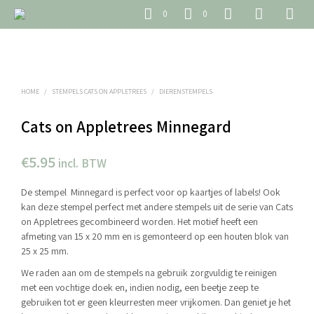
0
0
HOME
/
STEMPELS CATS ON APPLETREES
/
DIERENSTEMPELS
Cats on Appletrees Minnegard
€
5.95
incl. BTW
De stempel Minnegard is perfect voor op kaartjes of labels! Ook
kan deze stempel perfect met andere stempels uit de serie van Cats
on Appletrees gecombineerd worden. Het motief heeft een
afmeting van 15 x 20 mm en is gemonteerd op een houten blok van
25 x 25 mm.
We raden aan om de stempels na gebruik zorgvuldig te reinigen
met een vochtige doek en, indien nodig, een beetje zeep te
gebruiken tot er geen kleurresten meer vrijkomen. Dan geniet je het