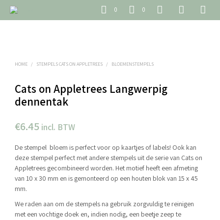
0
0
HOME
/
STEMPELS CATS ON APPLETREES
/
BLOEMENSTEMPELS
Cats on Appletrees Langwerpig
dennentak
€
6.45
incl. BTW
De stempel bloem is perfect voor op kaartjes of labels! Ook kan
deze stempel perfect met andere stempels uit de serie van Cats on
Appletrees gecombineerd worden. Het motief heeft een afmeting
van 10 x 30 mm en is gemonteerd op een houten blok van 15 x 45
mm.
We raden aan om de stempels na gebruik zorgvuldig te reinigen
met een vochtige doek en, indien nodig, een beetje zeep te