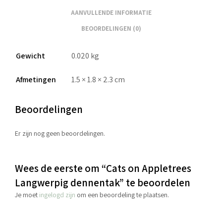
AANVULLENDE INFORMATIE
BEOORDELINGEN (0)
Gewicht
0.020 kg
Afmetingen
1.5 × 1.8 × 2.3 cm
Beoordelingen
Er zijn nog geen beoordelingen.
Wees de eerste om “Cats on Appletrees
Langwerpig dennentak” te beoordelen
Je moet
ingelogd zijn
om een beoordeling te plaatsen.