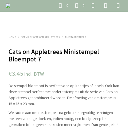
0
0
HOME
/
STEMPELS CATS ON APPLETREES
/
THEMASTEMPELS
Cats on Appletrees Ministempel
Bloempot 7
€
3.45
incl. BTW
De stempel bloempot is perfect voor op kaartjes of labels! Ook kan
deze stempel perfect met andere stempels uit de serie van Cats on
Appletrees gecombineerd worden. De afmeting van de stempel is
15 x 15 x 23 mm.
We raden aan om de stempels na gebruik zorgvuldig te reinigen
met een vochtige doek en, indien nodig, een beetje zeep te
gebruiken tot er geen kleurresten meer vrijkomen. Dan geniet je het