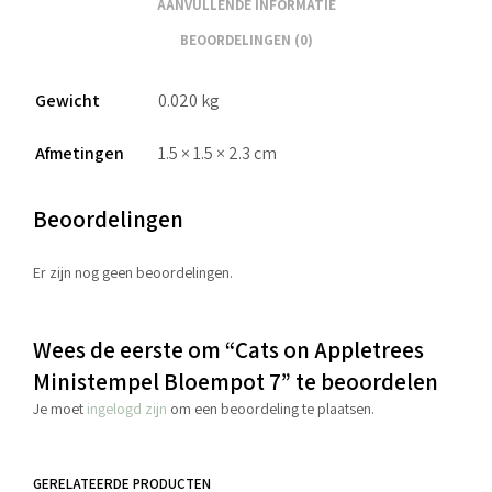
AANVULLENDE INFORMATIE
BEOORDELINGEN (0)
Gewicht
0.020 kg
Afmetingen
1.5 × 1.5 × 2.3 cm
Beoordelingen
Er zijn nog geen beoordelingen.
Wees de eerste om “Cats on Appletrees
Ministempel Bloempot 7” te beoordelen
Je moet
ingelogd zijn
om een beoordeling te plaatsen.
GERELATEERDE PRODUCTEN