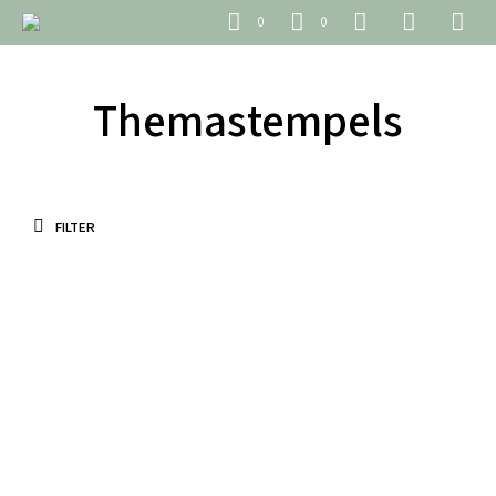
0
0
Themastempels
FILTER
€
65.00
€
4.95
incl. BTW
incl. BTW
TOEVOEGEN AAN WINKELWAGEN
TOEVOEGEN AAN WINKELWAGEN