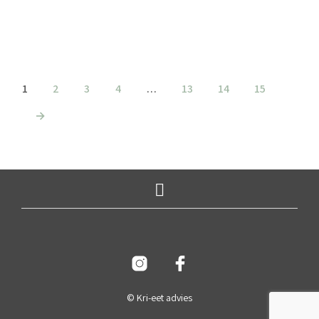
TOEVOEGEN AAN WINKELWAGEN
TOEVOEGEN AAN WINKELWAGEN
1
2
3
4
…
13
14
15
→
© Kri-eet advies