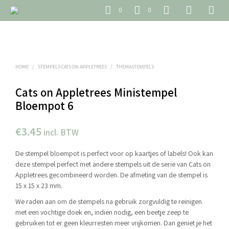
0
0
HOME
/
STEMPELS CATS ON APPLETREES
/
THEMASTEMPELS
Cats on Appletrees Ministempel
Bloempot 6
€
3.45
incl. BTW
De stempel bloempot is perfect voor op kaartjes of labels! Ook kan
deze stempel perfect met andere stempels uit de serie van Cats on
Appletrees gecombineerd worden. De afmeting van de stempel is
15 x 15 x 23 mm.
We raden aan om de stempels na gebruik zorgvuldig te reinigen
met een vochtige doek en, indien nodig, een beetje zeep te
gebruiken tot er geen kleurresten meer vrijkomen. Dan geniet je het