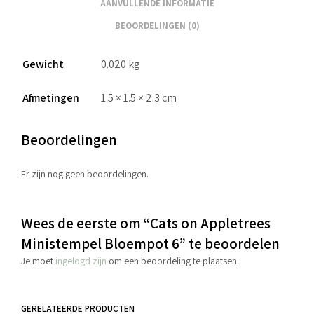
AANVULLENDE INFORMATIE
BEOORDELINGEN (0)
Gewicht
0.020 kg
Afmetingen
1.5 × 1.5 × 2.3 cm
Beoordelingen
Er zijn nog geen beoordelingen.
Wees de eerste om “Cats on Appletrees
Ministempel Bloempot 6” te beoordelen
Je moet
ingelogd zijn
om een beoordeling te plaatsen.
GERELATEERDE PRODUCTEN