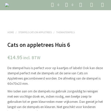
0
0
HOME
/
STEMPELS CATS ON APPLETREES
/
THEMASTEMPELS
Cats on appletrees Huis 6
€
14.95
incl. BTW
De stempel huis is perfect voor op kaartjes of labels! Ook kan deze
stempel perfect met de stempels uit de serie van Cats on
Appletrees gecombineerd worden. De afmeting van de stempel is
60x70x23 mm.
We raden aan om de stempels na gebruik zorgvuldig te reinigen
met een vochtige doek en, indien nodig, een beetje zeep te
gebruiken tot er geen kleurresten meer vrijkomen. Dan geniet je het
langst van de stempels en kleuren. Niet geschikt voor kinderen