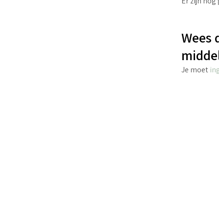
Er zijn nog
Wees d
middel
Je moet
in
€
4.40
incl. BTW
TOEVOEGEN AAN WINKELWAGEN