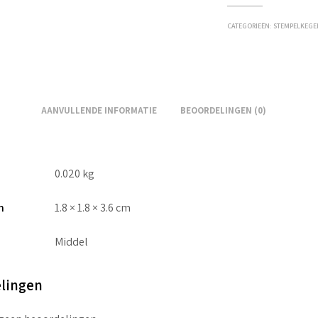
CATEGORIEËN:
STEMPELKEGE
AANVULLENDE INFORMATIE
BEOORDELINGEN (0)
0.020 kg
n
1.8 × 1.8 × 3.6 cm
Middel
lingen