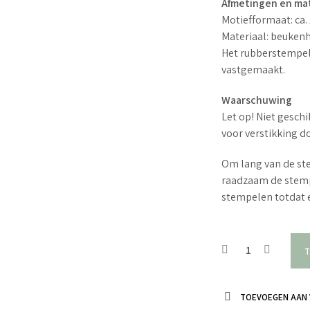
Afmetingen en mat
Motiefformaat: ca.
Materiaal: beuken
Het rubberstempel
vastgemaakt.
Waarschuwing
Let op! Niet geschi
voor verstikking d
Om lang van de ste
raadzaam de stemp
stempelen totdat e
T
TOEVOEGEN AAN 