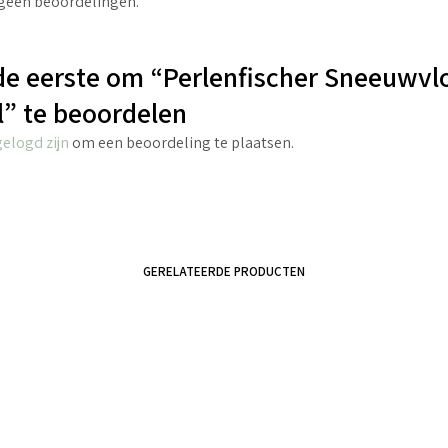
 geen beoordelingen.
e eerste om “Perlenfischer Sneeuwvl
” te beoordelen
gelogd zijn
om een beoordeling te plaatsen.
GERELATEERDE PRODUCTEN
€
2.70
incl. BTW
€
4.25
incl. BTW
TOEVOEGEN AAN WINKELWAGEN
TOEVOEGEN AAN WINKELWAGEN