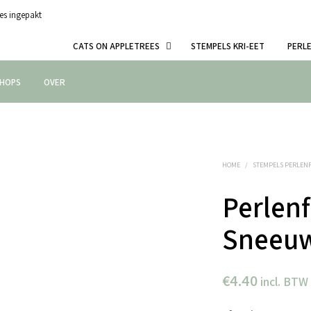
es ingepakt
CATS ON APPLETREES
STEMPELS KRI-EET
PERL
HOPS
OVER
HOME
/
STEMPELS PERLEN
Perlenf
Sneeuw
€
4.40
incl. BTW