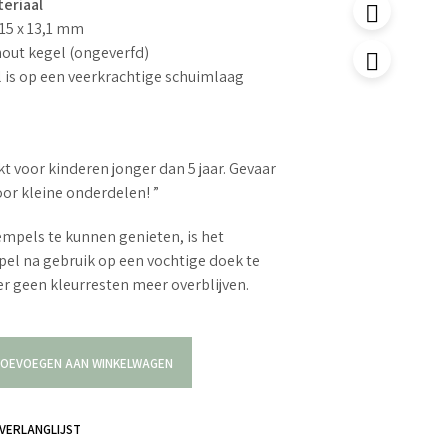
eriaal
 15 x 13,1 mm
hout kegel (ongeverfd)
 is op een veerkrachtige schuimlaag
kt voor kinderen jonger dan 5 jaar. Gevaar
oor kleine onderdelen! ”
mpels te kunnen genieten, is het
el na gebruik op een vochtige doek te
r geen kleurresten meer overblijven.
OEVOEGEN AAN WINKELWAGEN
VERLANGLIJST