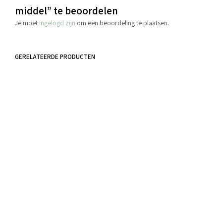
middel” te beoordelen
Je moet
ingelogd zijn
om een beoordeling te plaatsen.
GERELATEERDE PRODUCTEN
€
4.40
€
4.25
incl. BTW
incl. BTW
TOEVOEGEN AAN WINKELWAGEN
TOEVOEGEN AAN WINKELWAGEN
€
2.70
incl. BTW
TOEVOEGEN AAN WINKELWAGEN