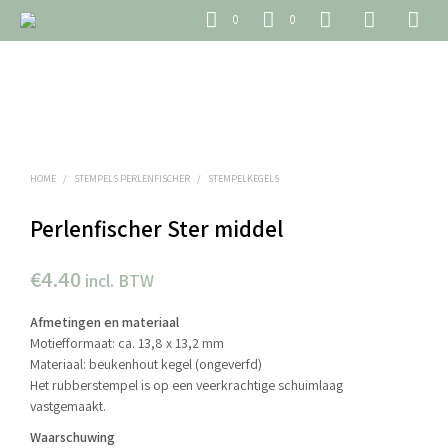
0
0
HOME
/
STEMPELS PERLENFISCHER
/
STEMPELKEGELS
Perlenfischer Ster middel
€
4.40
incl. BTW
Afmetingen en materiaal
Motiefformaat: ca. 13,8 x 13,2 mm
Materiaal: beukenhout kegel (ongeverfd)
Het rubberstempel is op een veerkrachtige schuimlaag
vastgemaakt.
Waarschuwing