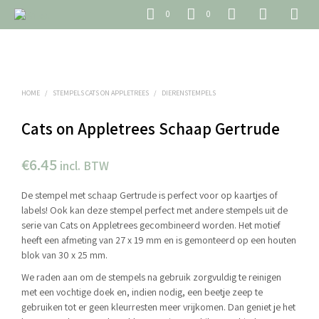
0
0
HOME
/
STEMPELS CATS ON APPLETREES
/
DIERENSTEMPELS
Cats on Appletrees Schaap Gertrude
€
6.45
incl. BTW
De stempel met schaap Gertrude is perfect voor op kaartjes of
labels! Ook kan deze stempel perfect met andere stempels uit de
serie van Cats on Appletrees gecombineerd worden. Het motief
heeft een afmeting van 27 x 19 mm en is gemonteerd op een houten
blok van 30 x 25 mm.
We raden aan om de stempels na gebruik zorgvuldig te reinigen
met een vochtige doek en, indien nodig, een beetje zeep te
gebruiken tot er geen kleurresten meer vrijkomen. Dan geniet je het