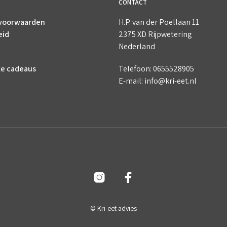
CONTACT
voorwaarden
H.P. van der Poellaan 11
eid
2375 XD Rijpwetering
Nederland
ke cadeaus
Telefoon: 0655528905
E-mail: info@kri-eet.nl
© Kri-eet advies