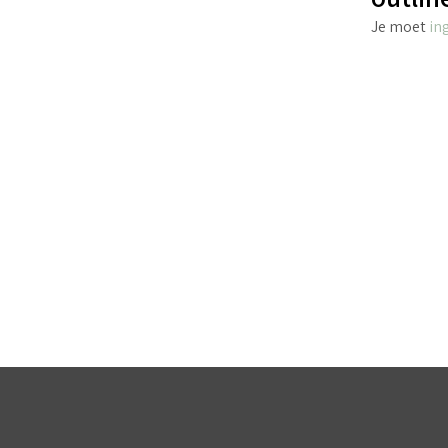
Je moet
in
€
6.45
incl. BTW
TOEVOEGEN AAN WINKELWAGEN