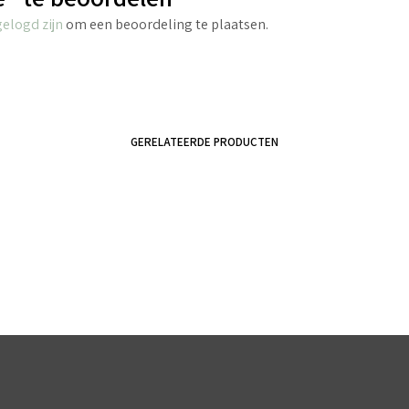
gelogd zijn
om een beoordeling te plaatsen.
GERELATEERDE PRODUCTEN
€
4.40
incl. BTW
€
4.25
incl. BTW
TOEVOEGEN AAN WINKELWAGEN
TOEVOEGEN AAN WINKELWAGEN