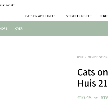
es ingepakt
CATS ON APPLETREES
STEMPELS KRI-EET
PERL
HOPS
OVER
HOME
/
STEMPELS CATS ON
Cats on
Huis 21
€
10.45
incl. BT