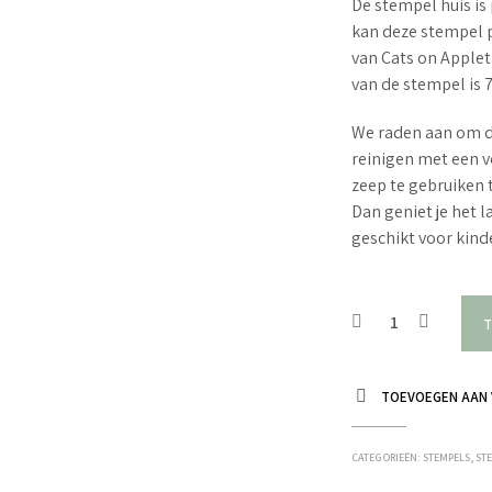
De stempel huis is 
kan deze stempel p
van Cats on Apple
van de stempel is 
We raden aan om d
reinigen met een v
zeep te gebruiken 
Dan geniet je het 
geschikt voor kin
T
TOEVOEGEN AAN 
CATEGORIEËN:
STEMPELS
,
ST