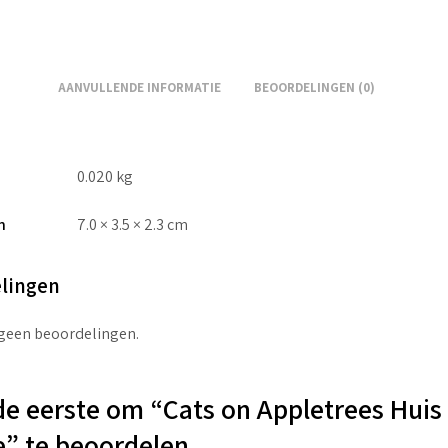
AANVULLENDE INFORMATIE
BEOORDELINGEN (0)
0.020 kg
n
7.0 × 3.5 × 2.3 cm
lingen
 geen beoordelingen.
e eerste om “Cats on Appletrees Huis
e” te beoordelen