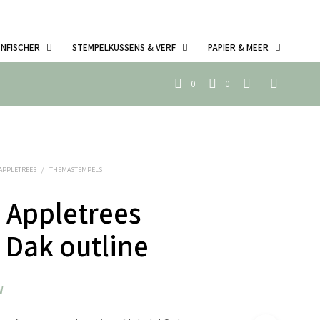
ENFISCHER
STEMPELKUSSENS & VERF
PAPIER & MEER
0
0
 APPLETREES
/
THEMASTEMPELS
 Appletrees
 Dak outline
W