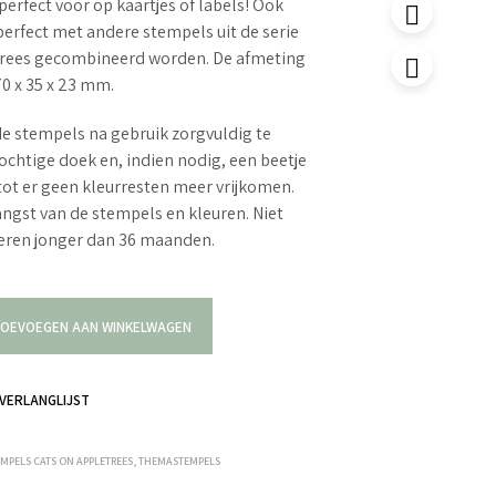
perfect voor op kaartjes of labels! Ook
erfect met andere stempels uit de serie
trees gecombineerd worden. De afmeting
70 x 35 x 23 mm.
e stempels na gebruik zorgvuldig te
ochtige doek en, indien nodig, een beetje
tot er geen kleurresten meer vrijkomen.
langst van de stempels en kleuren. Niet
deren jonger dan 36 maanden.
OEVOEGEN AAN WINKELWAGEN
VERLANGLIJST
EMPELS CATS ON APPLETREES
,
THEMASTEMPELS