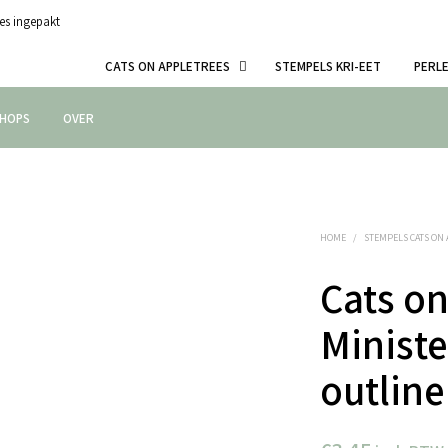
es ingepakt
CATS ON APPLETREES
STEMPELS KRI-EET
PERL
HOPS
OVER
HOME
/
STEMPELS CATS ON
Cats on
Minist
outline