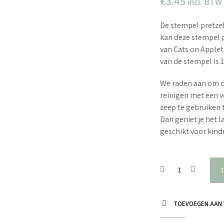
€
3.45
incl. BTW
De stempel pretzel 
kan deze stempel p
van Cats on Apple
van de stempel is 1
We raden aan om d
reinigen met een v
zeep te gebruiken 
Dan geniet je het 
geschikt voor kin
T
TOEVOEGEN AAN 