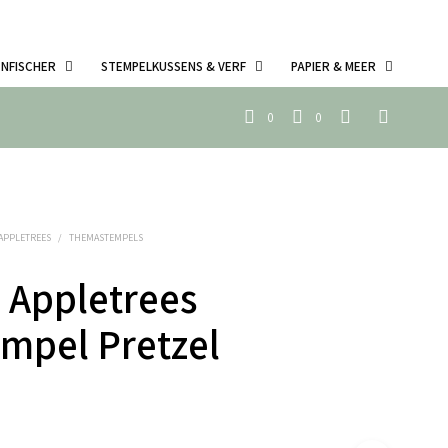
ENFISCHER
STEMPELKUSSENS & VERF
PAPIER & MEER
0
0
 APPLETREES
/
THEMASTEMPELS
 Appletrees
empel Pretzel