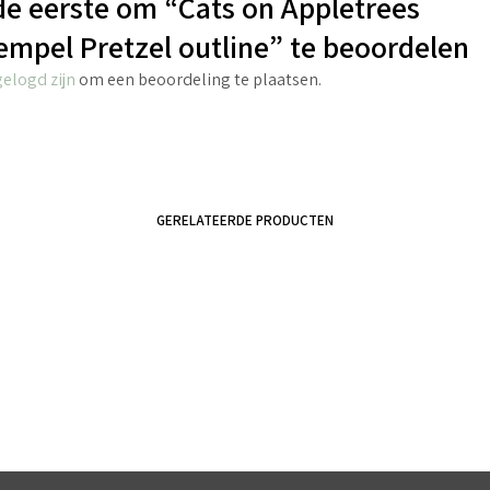
e eerste om “Cats on Appletrees
empel Pretzel outline” te beoordelen
gelogd zijn
om een beoordeling te plaatsen.
GERELATEERDE PRODUCTEN
€
2.70
incl. BTW
€
3.45
incl. BTW
TOEVOEGEN AAN WINKELWAGEN
TOEVOEGEN AAN WINKELWAGEN