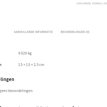
CATEGORIEËN:
STEMPELS
,
ST
AANVULLENDE INFORMATIE
BEOORDELINGEN (0)
0.020 kg
n
1.5 × 1.5 × 2.3 cm
lingen
 geen beoordelingen.