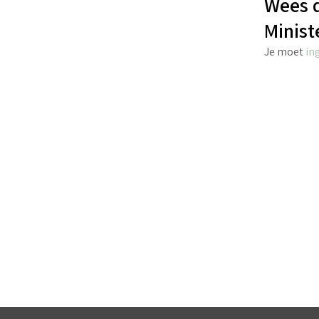
Wees d
Minist
Je moet
in
€
7.45
incl. BTW
TOEVOEGEN AAN WINKELWAGEN