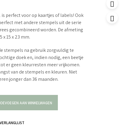
is perfect voor op kaartjes of labels! Ook
erfect met andere stempels uit de serie
trees gecombineerd worden. De afmeting
5 x 15 x 23 mm.
e stempels na gebruik zorgvuldig te
ochtige doek en, indien nodig, een beetje
tot er geen kleurresten meer vrijkomen.
langst van de stempels en kleuren. Niet
deren jonger dan 36 maanden.
OEVOEGEN AAN WINKELWAGEN
VERLANGLIJST