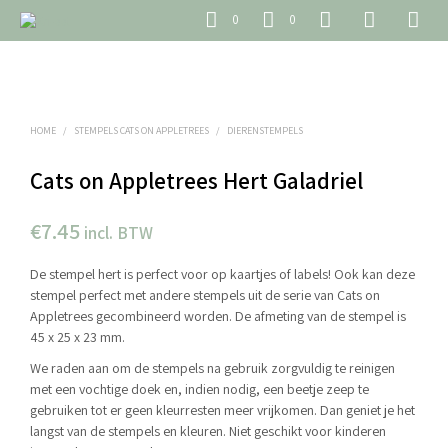
0
0
HOME
/
STEMPELS CATS ON APPLETREES
/
DIERENSTEMPELS
Cats on Appletrees Hert Galadriel
€
7.45
incl. BTW
De stempel hert is perfect voor op kaartjes of labels! Ook kan deze
stempel perfect met andere stempels uit de serie van Cats on
Appletrees gecombineerd worden. De afmeting van de stempel is
45 x 25 x 23 mm.
We raden aan om de stempels na gebruik zorgvuldig te reinigen
met een vochtige doek en, indien nodig, een beetje zeep te
gebruiken tot er geen kleurresten meer vrijkomen. Dan geniet je het
langst van de stempels en kleuren. Niet geschikt voor kinderen