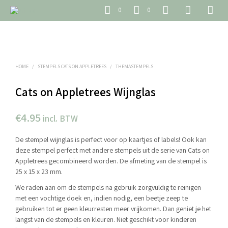
0
0
HOME
/
STEMPELS CATS ON APPLETREES
/
THEMASTEMPELS
Cats on Appletrees Wijnglas
€
4.95
incl. BTW
De stempel wijnglas is perfect voor op kaartjes of labels! Ook kan
deze stempel perfect met andere stempels uit de serie van Cats on
Appletrees gecombineerd worden. De afmeting van de stempel is
25 x 15 x 23 mm.
We raden aan om de stempels na gebruik zorgvuldig te reinigen
met een vochtige doek en, indien nodig, een beetje zeep te
gebruiken tot er geen kleurresten meer vrijkomen. Dan geniet je het
langst van de stempels en kleuren. Niet geschikt voor kinderen