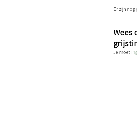
Er zijn nog
Wees 
grijst
Je moet
in
€
3.50
incl. BTW