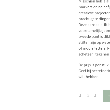
Misschien heb je 
markers en beleef 
creatieve projecten
prachtigste dingen
Deze penseelstift 
voornamelijk gebru
tweede punt is dikk
stiften zijn op wa
of mooie letters. 
schetsen, tekenen v
De prijs is per stuk.
Geef bij bestelnoti
wilt hebben.
T