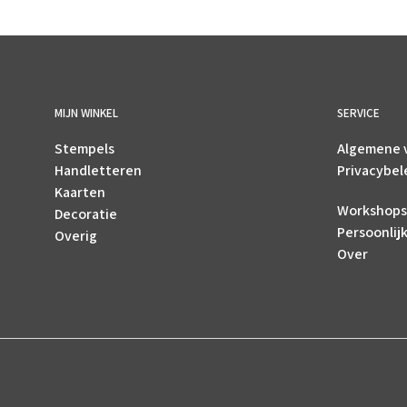
TOEVOEGEN AAN WINKELWAGEN
MIJN WINKEL
SERVICE
Stempels
Algemene 
Handletteren
Privacybel
Kaarten
Workshops
Decoratie
Persoonlij
Overig
Over