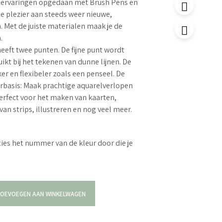
al ervaringen opgedaan met Brush Pens en
je plezier aan steeds weer nieuwe,
. Met de juiste materialen maak je de
.
heeft twee punten. De fijne punt wordt
ikt bij het tekenen van dunne lijnen. De
er en flexibeler zoals een penseel. De
terbasis: Maak prachtige aquarelverlopen
Perfect voor het maken van kaarten,
an strips, illustreren en nog veel meer.
ties het nummer van de kleur door die je
OEVOEGEN AAN WINKELWAGEN