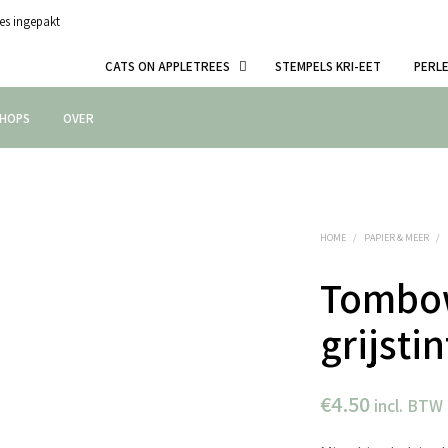
es ingepakt
CATS ON APPLETREES
STEMPELS KRI-EET
PERL
HOPS
OVER
HOME
/
PAPIER & MEER
/
Tombow
grijsti
€
4.50
incl. BTW