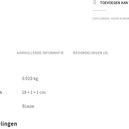
TOEVOEGEN AAN 
CATEGORIEËN:
PAPIER & MEE
AANVULLENDE INFORMATIE
BEOORDELINGEN (0)
0.020 kg
n
18 × 1 × 1 cm
Blauw
lingen