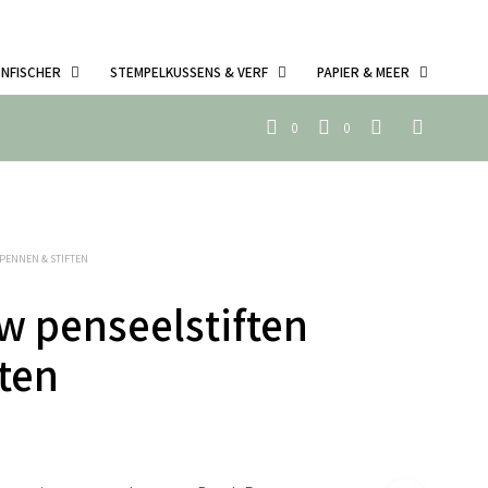
ENFISCHER
STEMPELKUSSENS & VERF
PAPIER & MEER
0
0
PENNEN & STIFTEN
 penseelstiften
nten