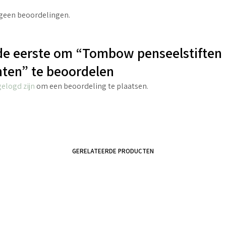
 geen beoordelingen.
de eerste om “Tombow penseelstiften
inten” te beoordelen
gelogd zijn
om een beoordeling te plaatsen.
GERELATEERDE PRODUCTEN
€
5.50
€
3.50
incl. BTW
incl. BTW