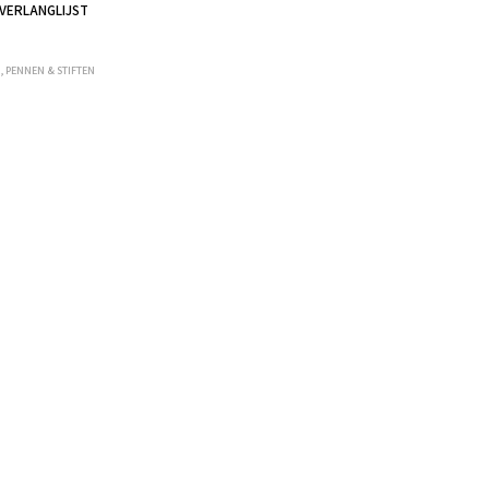
VERLANGLIJST
R
,
PENNEN & STIFTEN