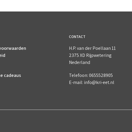
TOEVOEGEN AAN WINKELWAGEN
TOEVOEGEN AAN WINKELWAGEN
CONTACT
voorwaarden
H.P. van der Poellaan 11
eid
2375 XD Rijpwetering
Nederland
ke cadeaus
Telefoon: 0655528905
E-mail: info@kri-eet.nl