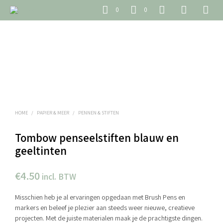
0
0
HOME
/
PAPIER & MEER
/
PENNEN & STIFTEN
Tombow penseelstiften blauw en
geeltinten
€
4.50
incl. BTW
Misschien heb je al ervaringen opgedaan met Brush Pens en
markers en beleef je plezier aan steeds weer nieuwe, creatieve
projecten. Met de juiste materialen maak je de prachtigste dingen.