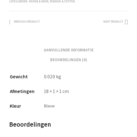
CATEGORIEËN:
PAPIER & MEER
,
PENNEN & STIFTEN
PREVIOUS PRODUCT
NEXT PRODUCT
AANVULLENDE INFORMATIE
BEOORDELINGEN (0)
Gewicht
0.020 kg
Afmetingen
18 × 1 × 1 cm
Kleur
Blauw
Beoordelingen