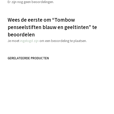
Er zijn nog geen beoordelingen.
Wees de eerste om “Tombow
penseelstiften blauw en geeltinten” te
beoordelen
Je moet
ingelogd zijn
om een beoordeling te plaatsen.
GERELATEERDE PRODUCTEN
€
4.50
€
5.50
incl. BTW
incl. BTW
TOEVOEGEN AAN WINKELWAGEN
TOEVOEGEN AAN WINKELWAGEN