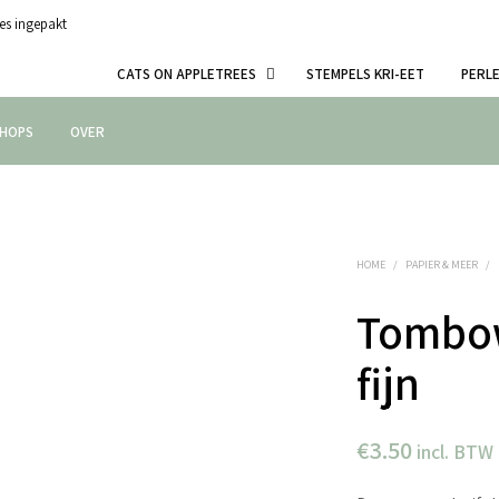
es ingepakt
CATS ON APPLETREES
STEMPELS KRI-EET
PERL
HOPS
OVER
HOME
/
PAPIER & MEER
/
Tombow
fijn
€
3.50
incl. BTW