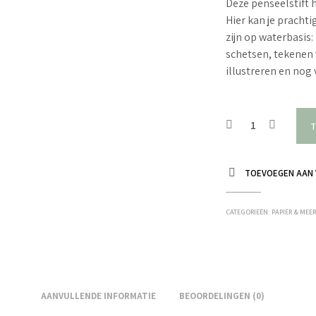
Deze penseelstift 
Hier kan je prachti
zijn op waterbasis
schetsen, tekenen v
illustreren en nog 
T
TOEVOEGEN AAN 
CATEGORIEËN:
PAPIER & MEE
AANVULLENDE INFORMATIE
BEOORDELINGEN (0)