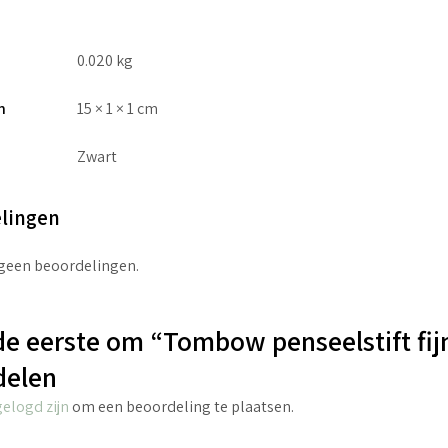
0.020 kg
n
15 × 1 × 1 cm
Zwart
lingen
 geen beoordelingen.
e eerste om “Tombow penseelstift fij
delen
gelogd zijn
om een beoordeling te plaatsen.