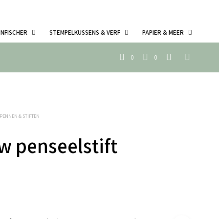
ENFISCHER
STEMPELKUSSENS & VERF
PAPIER & MEER
0
0
PENNEN & STIFTEN
 penseelstift