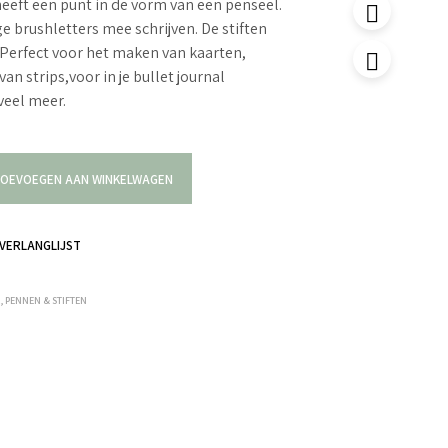
heeft een punt in de vorm van een penseel.
ge brushletters mee schrijven. De stiften
: Perfect voor het maken van kaarten,
an strips,voor in je bullet journal
veel meer.
OEVOEGEN AAN WINKELWAGEN
VERLANGLIJST
R
,
PENNEN & STIFTEN