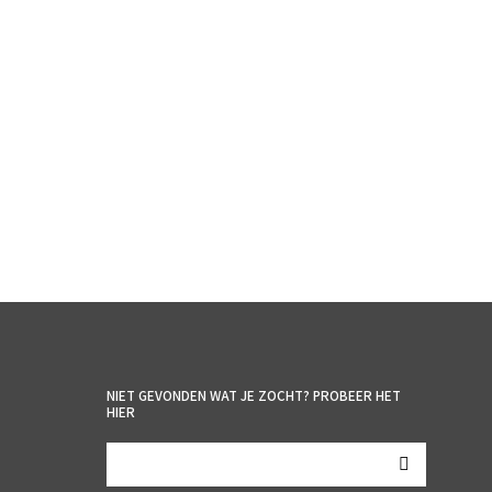
€
3.50
incl. BTW
TOEVOEGEN AAN WINKELWAGEN
NIET GEVONDEN WAT JE ZOCHT? PROBEER HET
HIER