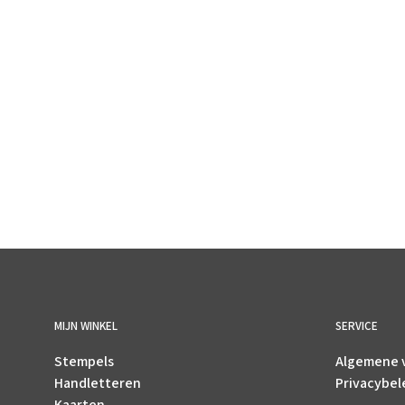
€
1.50
incl. BTW
TOEVOEGEN AAN WINKELWAGEN
MIJN WINKEL
SERVICE
Stempels
Algemene 
Handletteren
Privacybel
Kaarten