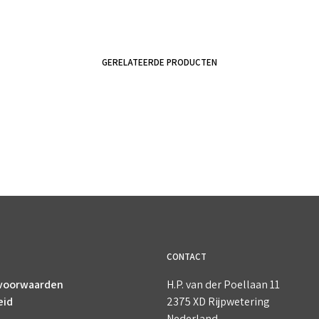
GERELATEERDE PRODUCTEN
€
3.50
€
5.50
incl. BTW
incl. BTW
TOEVOEGEN AAN WINKELWAGEN
TOEVOEGEN AAN WINKELWAGEN
CONTACT
voorwaarden
H.P. van der Poellaan 11
eid
2375 XD Rijpwetering
Nederland