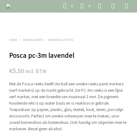
0
0
HOME
/
PAPIER & MEER
/
PENNEN & STIFTEN
Posca pc-3m lavendel
€
5.50
incl. BTW
Met de Posca reeks heeft Uni-ball een unieke reeks paint markers
(verf markers) op de markt gebracht. De PC-3m reeks is een fijne
verf marker, met een breedte van maximaal 2 mm. De pigment-
houdende inkt is op water basis en is reukloos in gebruik.
Toepasbaar op papier, plastic, glas, textiel, hout, steen, porcelijn
enzovoorts. Perfect om unieke ontwerpen mee te maken, voor
zowel binnenshuis als buitenshuis. Ook handig om objecten mee te
markeren. Bevat geen alcohol.