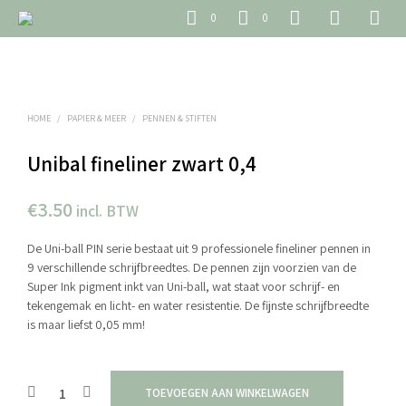
0
0
HOME
/
PAPIER & MEER
/
PENNEN & STIFTEN
Unibal fineliner zwart 0,4
€
3.50
incl. BTW
De Uni-ball PIN serie bestaat uit 9 professionele fineliner pennen in
9 verschillende schrijfbreedtes. De pennen zijn voorzien van de
Super Ink pigment inkt van Uni-ball, wat staat voor schrijf- en
tekengemak en licht- en water resistentie. De fijnste schrijfbreedte
is maar liefst 0,05 mm!
TOEVOEGEN AAN WINKELWAGEN