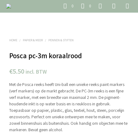
0
0
HOME
/
PAPIER & MEER
/
PENNEN & STIFTEN
Posca pc-3m koraalrood
€
5.50
incl. BTW
Met de Posca reeks heeft Uni-ball een unieke reeks paint markers
(verf markers) op de markt gebracht. De PC-3m reeks is een fijne
verf marker, met een breedte van maximaal 2 mm. De pigment-
houdende inkt is op water basis en is reukloos in gebruik.
Toepasbaar op papier, plastic, glas, textiel, hout, steen, porcelijn
enzovoorts. Perfect om unieke ontwerpen mee te maken, voor
zowel binnenshuis als buitenshuis. Ook handig om objecten mee te
markeren. Bevat geen alcohol.