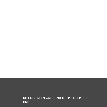
€
3.50
incl. BTW
TOEVOEGEN AAN WINKELWAGEN
NIET GEVONDEN WAT JE ZOCHT? PROBEER HET
HIER