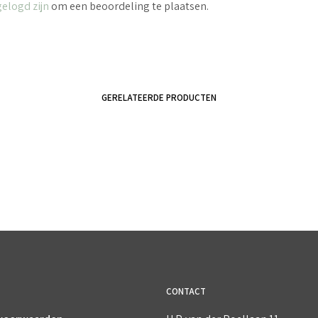
gelogd zijn
om een beoordeling te plaatsen.
GERELATEERDE PRODUCTEN
€
4.50
€
1.50
incl. BTW
incl. BTW
TOEVOEGEN AAN WINKELWAGEN
TOEVOEGEN AAN WINKELWAGEN
CONTACT