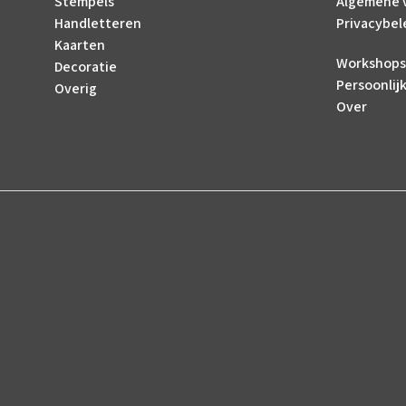
Stempels
Algemene 
Handletteren
Privacybel
Kaarten
Workshops
Decoratie
Persoonlij
Overig
Over