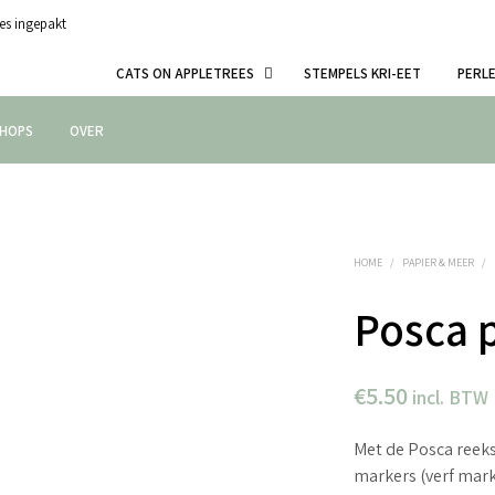
es ingepakt
CATS ON APPLETREES
STEMPELS KRI-EET
PERL
HOPS
OVER
HOME
/
PAPIER & MEER
/
Posca 
€
5.50
incl. BTW
Met de Posca reeks
markers (verf mar