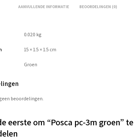
AANVULLENDE INFORMATIE
BEOORDELINGEN (0)
0.020 kg
n
15 × 1.5 × 1.5 cm
Groen
lingen
 geen beoordelingen.
e eerste om “Posca pc-3m groen” te
delen