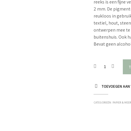
reeks is een fijne
2 mm. De pigment-h
reukloos in gebruik
textiel, hout, stee
ontwerpen mee te 
buitenshuis. Ook 
Bevat geen alcohol
T
TOEVOEGEN AAN 
CATEGORIEËN:
PAPIER & MEE