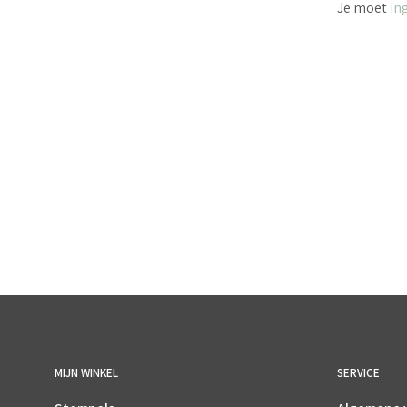
Je moet
in
€
5.50
incl. BTW
TOEVOEGEN AAN WINKELWAGEN
MIJN WINKEL
SERVICE