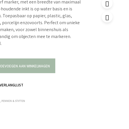
 verf marker, met een breedte van maximaal
oudende inkt is op water basis en is
. Toepasbaar op papier, plastic, glas,
n, porcelijn enzovoorts. Perfect om unieke
maken, voor zowel binnenshuis als
handig om objecten mee te markeren.
.
OEVOEGEN AAN WINKELWAGEN
VERLANGLIJST
R
,
PENNEN & STIFTEN