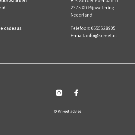
voorwaarden
H.P. van der Poellaan 11
eid
2375 XD Rijpwetering
Nederland
ke cadeaus
Telefoon: 0655528905
E-mail: info@kri-eet.nl
© Kri-eet advies