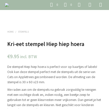
0
0
HOME
/
STEMPELS
Kri-eet stempel Hiep hiep hoera
€
9.95
incl. BTW
De stempel Hiep hiep hoera is perfect voor op kaartjes of labels!
Ook kan deze stempel perfect met de stempels uit de serie van
Cats on Appletrees gecombineerd worden. De afmeting van de
stempel is 30 x 60 x23 mm.
We raden aan om de stempels na gebruik zorgvuldig te reinigen
met een vochtige doek en, indien nodig, een beetje zeep te
gebruiken tot er geen kleurresten meer vrijkomen. Dan geniet je het
langst van de stempels en kleuren. Niet geschikt voor kinderen