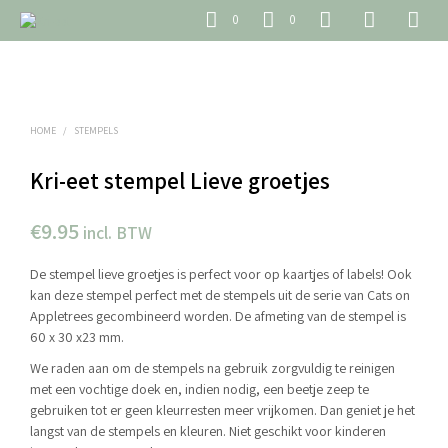
0
0
HOME
/
STEMPELS
Kri-eet stempel Lieve groetjes
€
9.95
incl. BTW
De stempel lieve groetjes is perfect voor op kaartjes of labels! Ook
kan deze stempel perfect met de stempels uit de serie van Cats on
Appletrees gecombineerd worden. De afmeting van de stempel is
60 x 30 x23 mm.
We raden aan om de stempels na gebruik zorgvuldig te reinigen
met een vochtige doek en, indien nodig, een beetje zeep te
gebruiken tot er geen kleurresten meer vrijkomen. Dan geniet je het
langst van de stempels en kleuren. Niet geschikt voor kinderen