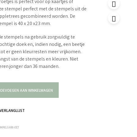
oetjes is perfect voor op kaartjes of
ze stempel perfect met de stempels uit de
 Appletrees gecombineerd worden. De
empel is 40 x 20 x23 mm.
e stempels na gebruik zorgvuldig te
ochtige doek en, indien nodig, een beetje
tot er geen kleurresten meer vrijkomen.
langst van de stempels en kleuren. Niet
deren jonger dan 36 maanden.
OEVOEGEN AAN WINKELWAGEN
VERLANGLIJST
MPELS KRI-EET