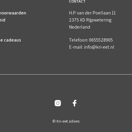
CONTACT
voorwaarden
H.P. van der Poellaan 11
eid
2375 XD Rijpwetering
Nederland
ke cadeaus
Telefoon: 0655528905
E-mail: info@kri-eet.nl
© Kri-eet advies