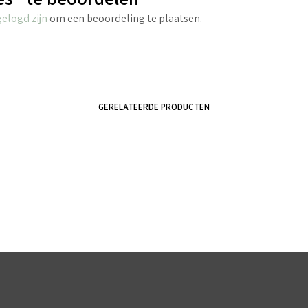
gelogd zijn
om een beoordeling te plaatsen.
GERELATEERDE PRODUCTEN
€
4.40
incl. BTW
€
6.45
incl. BTW
TOEVOEGEN AAN WINKELWAGEN
TOEVOEGEN AAN WINKELWAGEN