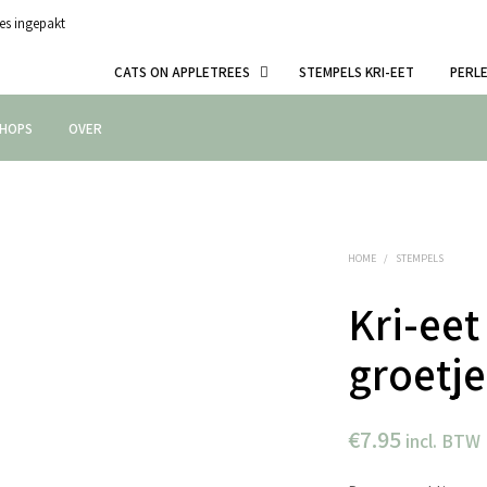
es ingepakt
CATS ON APPLETREES
STEMPELS KRI-EET
PERL
HOPS
OVER
HOME
/
STEMPELS
Kri-eet
groetje
€
7.95
incl. BTW