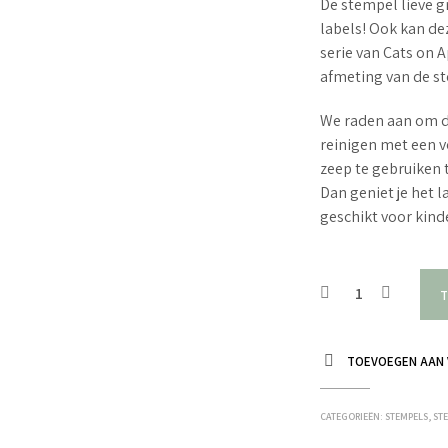
De stempel lieve gr
labels! Ook kan de
serie van Cats on
afmeting van de st
We raden aan om d
reinigen met een v
zeep te gebruiken 
Dan geniet je het 
geschikt voor kin
T
TOEVOEGEN AAN 
CATEGORIEËN:
STEMPELS
,
STE