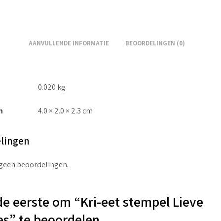
AANVULLENDE INFORMATIE
BEOORDELINGEN (0)
0.020 kg
n
4.0 × 2.0 × 2.3 cm
lingen
 geen beoordelingen.
e eerste om “Kri-eet stempel Lieve
es” te beoordelen