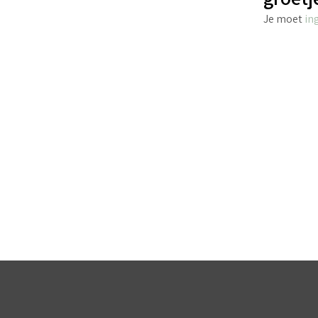
Je moet
in
€
4.25
incl. BTW
TOEVOEGEN AAN WINKELWAGEN