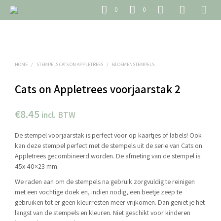
0
0
HOME
/
STEMPELS CATS ON APPLETREES
/
BLOEMENSTEMPELS
Cats on Appletrees voorjaarstak 2
€
8.45
incl. BTW
De stempel voorjaarstak is perfect voor op kaartjes of labels! Ook
kan deze stempel perfect met de stempels uit de serie van Cats on
Appletrees gecombineerd worden. De afmeting van de stempel is
45x 40×23 mm.
We raden aan om de stempels na gebruik zorgvuldig te reinigen
met een vochtige doek en, indien nodig, een beetje zeep te
gebruiken tot er geen kleurresten meer vrijkomen. Dan geniet je het
langst van de stempels en kleuren. Niet geschikt voor kinderen