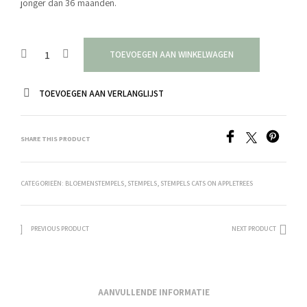
jonger dan 36 maanden.
TOEVOEGEN AAN WINKELWAGEN
TOEVOEGEN AAN VERLANGLIJST
SHARE THIS PRODUCT
CATEGORIEËN:
BLOEMENSTEMPELS
,
STEMPELS
,
STEMPELS CATS ON APPLETREES
PREVIOUS PRODUCT
NEXT PRODUCT
AANVULLENDE INFORMATIE