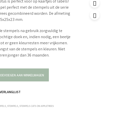
us is perfect voor op kaartjes of labels!
el perfect met de stempels uit de serie
trees gecombineerd worden. De afmeting
 45x25x23 mm.
e stempels na gebruik zorgvuldig te
ochtige doek en, indien nodig, een beetje
tot er geen kleurresten meer vrijkomen.
langst van de stempels en kleuren. Niet
deren jonger dan 36 maanden.
OEVOEGEN AAN WINKELWAGEN
VERLANGLIJST
MPELS
,
STEMPELS
,
STEMPELS CATS ON APPLETREES