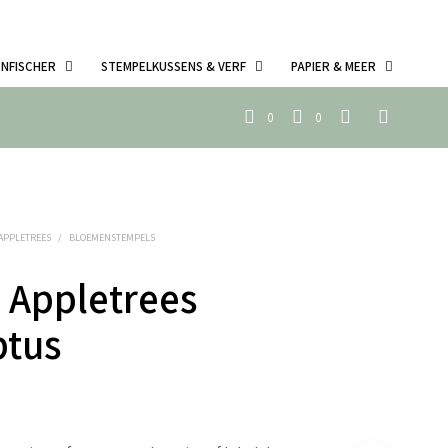
ENFISCHER
STEMPELKUSSENS & VERF
PAPIER & MEER
0
0
 APPLETREES
/
BLOEMENSTEMPELS
 Appletrees
ptus