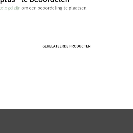
gelogd zijn
om een beoordeling te plaatsen.
GERELATEERDE PRODUCTEN
€
4.25
€
4.40
incl. BTW
incl. BTW
TOEVOEGEN AAN WINKELWAGEN
TOEVOEGEN AAN WINKELWAGEN