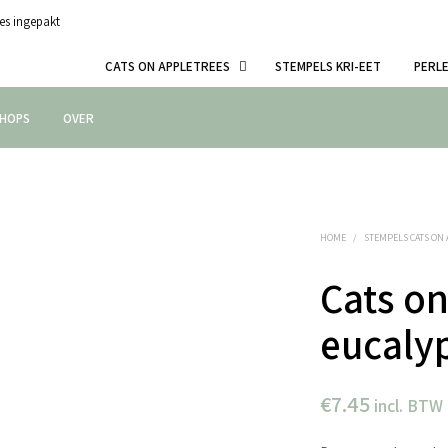
es ingepakt
CATS ON APPLETREES
STEMPELS KRI-EET
PERL
HOPS
OVER
HOME
/
STEMPELS CATS ON
Cats on
eucaly
€
7.45
incl. BTW