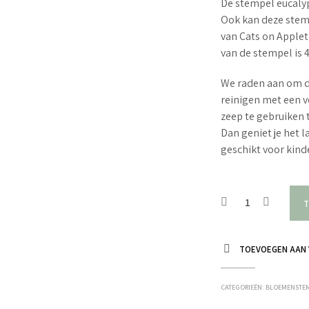
De stempel eucalypt
Ook kan deze stemp
van Cats on Apple
van de stempel is
We raden aan om d
reinigen met een v
zeep te gebruiken 
Dan geniet je het 
geschikt voor kin
T
TOEVOEGEN AAN 
CATEGORIEËN:
BLOEMENSTE