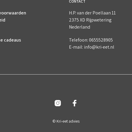
CONTACT
voorwaarden
H.P. van der Poellaan 11
eid
2375 XD Rijpwetering
Nederland
ke cadeaus
Telefoon: 0655528905
E-mail: info@kri-eet.nl
© Kri-eet advies