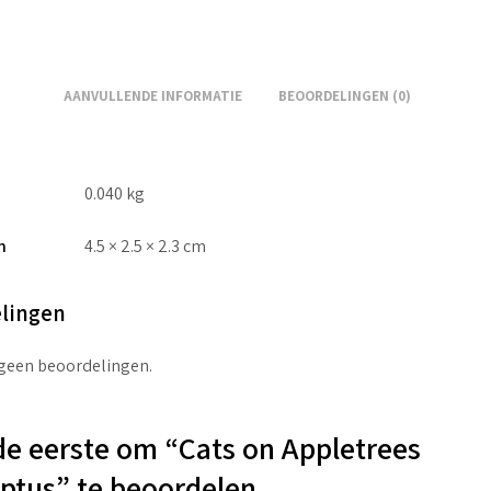
AANVULLENDE INFORMATIE
BEOORDELINGEN (0)
0.040 kg
n
4.5 × 2.5 × 2.3 cm
lingen
 geen beoordelingen.
e eerste om “Cats on Appletrees
ptus” te beoordelen