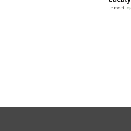
Je moet
in
€
4.95
incl. BTW
TOEVOEGEN AAN WINKELWAGEN