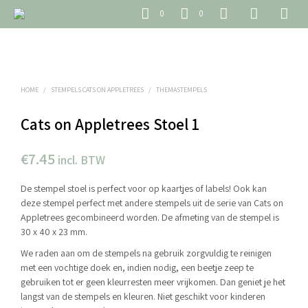
0
0
HOME
/
STEMPELS CATS ON APPLETREES
/
THEMASTEMPELS
Cats on Appletrees Stoel 1
€
7.45
incl. BTW
De stempel stoel is perfect voor op kaartjes of labels! Ook kan
deze stempel perfect met andere stempels uit de serie van Cats on
Appletrees gecombineerd worden. De afmeting van de stempel is
30 x 40 x 23 mm.
We raden aan om de stempels na gebruik zorgvuldig te reinigen
met een vochtige doek en, indien nodig, een beetje zeep te
gebruiken tot er geen kleurresten meer vrijkomen. Dan geniet je het
langst van de stempels en kleuren. Niet geschikt voor kinderen