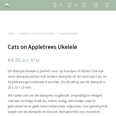
0
0
HOME
/
STEMPELS CATS ON APPLETREES
/
THEMASTEMPELS
Cats on Appletrees Ukelele
€
4.95
incl. BTW
De stempel ukelele is perfect voor op kaartjes of labels! Ook kan
deze stempel perfect met andere stempels uit de serie van Cats on
Appletrees gecombineerd worden. De afmeting van de stempel is
15 x 25 x 23 mm.
We raden aan om de stempels na gebruik zorgvuldig te reinigen
met een vochtige doek en, indien nodig, een beetje zeep te
gebruiken tot er geen kleurresten meer vrijkomen. Dan geniet je het
langst van de stempels en kleuren. Niet geschikt voor kinderen