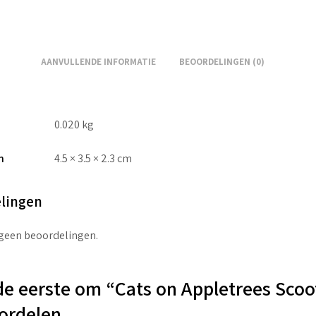
AANVULLENDE INFORMATIE
BEOORDELINGEN (0)
0.020 kg
n
4.5 × 3.5 × 2.3 cm
lingen
 geen beoordelingen.
e eerste om “Cats on Appletrees Scoo
ordelen