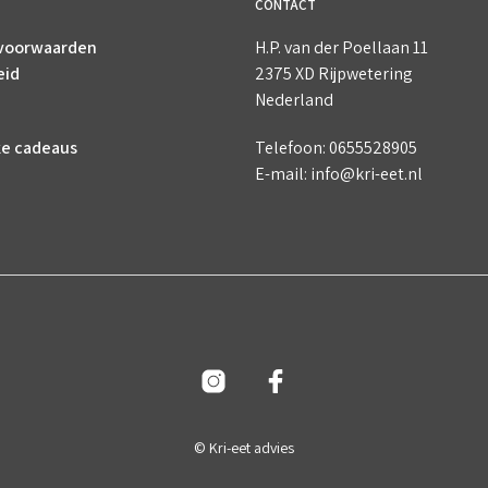
CONTACT
voorwaarden
H.P. van der Poellaan 11
eid
2375 XD Rijpwetering
Nederland
ke cadeaus
Telefoon: 0655528905
E-mail: info@kri-eet.nl
© Kri-eet advies