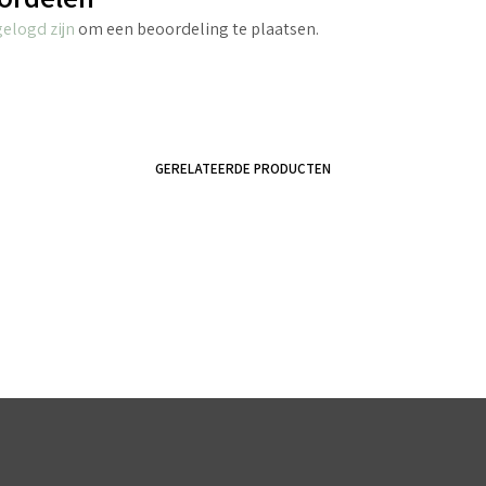
gelogd zijn
om een beoordeling te plaatsen.
GERELATEERDE PRODUCTEN
€
4.40
incl. BTW
€
4.95
incl. BTW
TOEVOEGEN AAN WINKELWAGEN
TOEVOEGEN AAN WINKELWAGEN