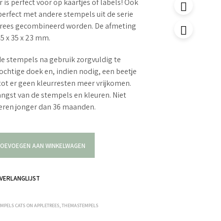
is perfect voor op kaartjes of labels! Ook
erfect met andere stempels uit de serie
trees gecombineerd worden. De afmeting
45 x 35 x 23 mm.
e stempels na gebruik zorgvuldig te
ochtige doek en, indien nodig, een beetje
tot er geen kleurresten meer vrijkomen.
langst van de stempels en kleuren. Niet
deren jonger dan 36 maanden.
OEVOEGEN AAN WINKELWAGEN
VERLANGLIJST
EMPELS CATS ON APPLETREES
,
THEMASTEMPELS