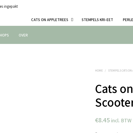
es ingepakt
CATS ON APPLETREES
STEMPELS KRI-EET
PERL
HOPS
OVER
HOME
/
STEMPELS CATS ON
Cats on
Scooter
€
8.45
incl. BTW