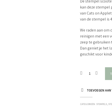
De stempel scooter 
kan deze stempel p
van Cats on Apple
van de stempel is 
We raden aan om d
reinigen met een v
zeep te gebruiken 
Dan geniet je het 
geschikt voor kin
T
TOEVOEGEN AAN 
CATEGORIEËN:
STEMPELS
,
ST