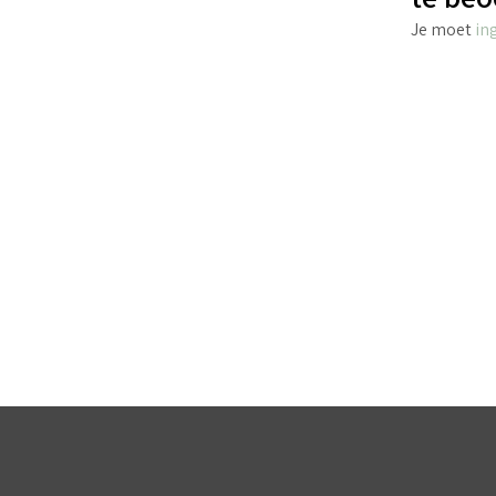
Je moet
in
€
8.45
incl. BTW
TOEVOEGEN AAN WINKELWAGEN