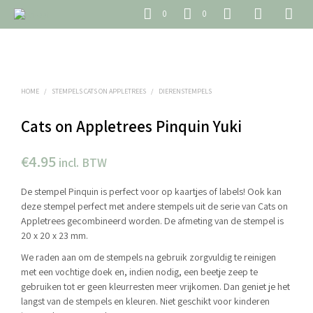
0
0
HOME
/
STEMPELS CATS ON APPLETREES
/
DIERENSTEMPELS
Cats on Appletrees Pinquin Yuki
€
4.95
incl. BTW
De stempel Pinquin is perfect voor op kaartjes of labels! Ook kan
deze stempel perfect met andere stempels uit de serie van Cats on
Appletrees gecombineerd worden. De afmeting van de stempel is
20 x 20 x 23 mm.
We raden aan om de stempels na gebruik zorgvuldig te reinigen
met een vochtige doek en, indien nodig, een beetje zeep te
gebruiken tot er geen kleurresten meer vrijkomen. Dan geniet je het
langst van de stempels en kleuren. Niet geschikt voor kinderen