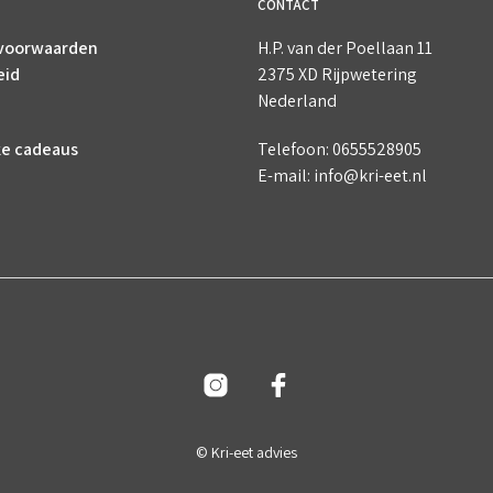
CONTACT
voorwaarden
H.P. van der Poellaan 11
eid
2375 XD Rijpwetering
Nederland
ke cadeaus
Telefoon: 0655528905
E-mail: info@kri-eet.nl
© Kri-eet advies