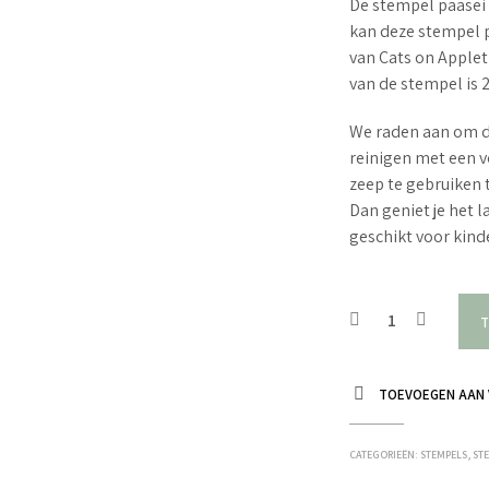
De stempel paasei i
kan deze stempel p
van Cats on Apple
van de stempel is 
We raden aan om d
reinigen met een v
zeep te gebruiken 
Dan geniet je het 
geschikt voor kin
T
TOEVOEGEN AAN 
CATEGORIEËN:
STEMPELS
,
ST