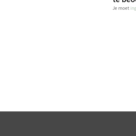
Je moet
in
€
4.25
incl. BTW
TOEVOEGEN AAN WINKELWAGEN