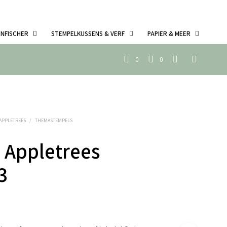
ENFISCHER
STEMPELKUSSENS & VERF
PAPIER & MEER
0
0
 APPLETREES
/
THEMASTEMPELS
 Appletrees
3