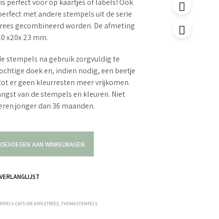
s perfect voor op kaartjes of labels! Ook
erfect met andere stempels uit de serie
trees gecombineerd worden. De afmeting
20 x20x 23 mm.
e stempels na gebruik zorgvuldig te
ochtige doek en, indien nodig, een beetje
tot er geen kleurresten meer vrijkomen.
langst van de stempels en kleuren. Niet
deren jonger dan 36 maanden.
OEVOEGEN AAN WINKELWAGEN
VERLANGLIJST
EMPELS CATS ON APPLETREES
,
THEMASTEMPELS