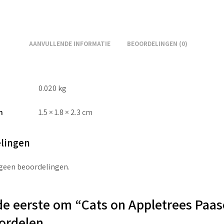
AANVULLENDE INFORMATIE
BEOORDELINGEN (0)
0.020 kg
n
1.5 × 1.8 × 2.3 cm
lingen
 geen beoordelingen.
e eerste om “Cats on Appletrees Paas
ordelen