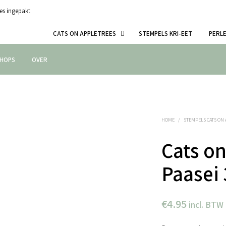
es ingepakt
CATS ON APPLETREES
STEMPELS KRI-EET
PERL
HOPS
OVER
HOME
/
STEMPELS CATS ON
Cats on
Paasei 
€
4.95
incl. BTW