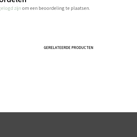
gelogd zijn
om een beoordeling te plaatsen.
GERELATEERDE PRODUCTEN
€
2.70
incl. BTW
€
4.40
incl. BTW
TOEVOEGEN AAN WINKELWAGEN
TOEVOEGEN AAN WINKELWAGEN