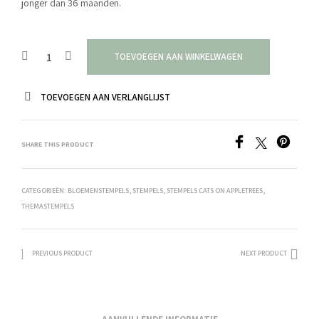
jonger dan 36 maanden.
TOEVOEGEN AAN WINKELWAGEN
TOEVOEGEN AAN VERLANGLIJST
SHARE THIS PRODUCT
CATEGORIEËN:
BLOEMENSTEMPELS
,
STEMPELS
,
STEMPELS CATS ON APPLETREES
,
THEMASTEMPELS
PREVIOUS PRODUCT
NEXT PRODUCT