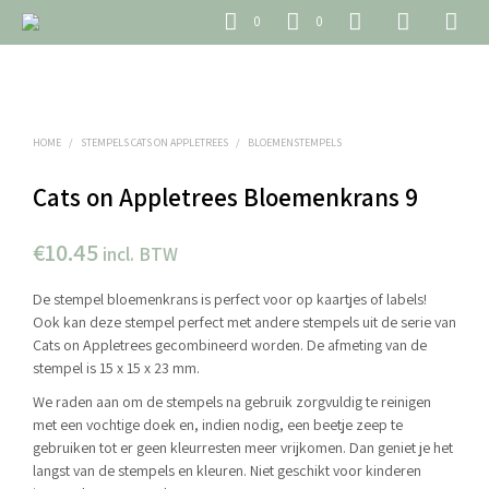
0
0
HOME
/
STEMPELS CATS ON APPLETREES
/
BLOEMENSTEMPELS
Cats on Appletrees Bloemenkrans 9
€
10.45
incl. BTW
De stempel bloemenkrans is perfect voor op kaartjes of labels!
Ook kan deze stempel perfect met andere stempels uit de serie van
Cats on Appletrees gecombineerd worden. De afmeting van de
stempel is 15 x 15 x 23 mm.
We raden aan om de stempels na gebruik zorgvuldig te reinigen
met een vochtige doek en, indien nodig, een beetje zeep te
gebruiken tot er geen kleurresten meer vrijkomen. Dan geniet je het
langst van de stempels en kleuren. Niet geschikt voor kinderen