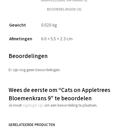
AANVULLENDE INFORMATIE
BEOORDELINGEN (0)
Gewicht
0.020 kg
Afmetingen
6.0 × 5.5 × 2.3 cm
Beoordelingen
Er zijn nog geen beoordelingen.
Wees de eerste om “Cats on Appletrees
Bloemenkrans 9” te beoordelen
Je moet
ingelogd zijn
om een beoordeling te plaatsen.
GERELATEERDE PRODUCTEN