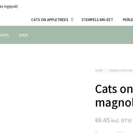
es ingepakt
CATS ON APPLETREES
STEMPELS KRI-EET
PERL
HOPS
OVER
HOME
/
STEMPELS CATS ON
Cats on
magnol
€
6.45
incl. BTW