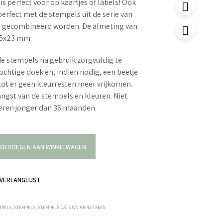
s perfect voor op kaartjes of labels! Ook
erfect met de stempels uit de serie van
s gecombineerd worden. De afmeting van
25x23 mm.
e stempels na gebruik zorgvuldig te
ochtige doek en, indien nodig, een beetje
tot er geen kleurresten meer vrijkomen.
langst van de stempels en kleuren. Niet
deren jonger dan 36 maanden.
OEVOEGEN AAN WINKELWAGEN
VERLANGLIJST
MPELS
,
STEMPELS
,
STEMPELS CATS ON APPLETREES