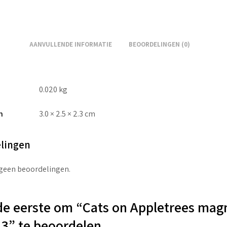
AANVULLENDE INFORMATIE
BEOORDELINGEN (0)
0.020 kg
n
3.0 × 2.5 × 2.3 cm
lingen
 geen beoordelingen.
e eerste om “Cats on Appletrees mag
3” te beoordelen