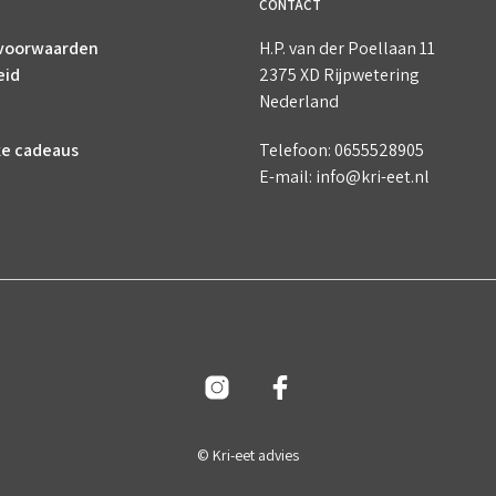
CONTACT
voorwaarden
H.P. van der Poellaan 11
eid
2375 XD Rijpwetering
Nederland
ke cadeaus
Telefoon: 0655528905
E-mail: info@kri-eet.nl
© Kri-eet advies