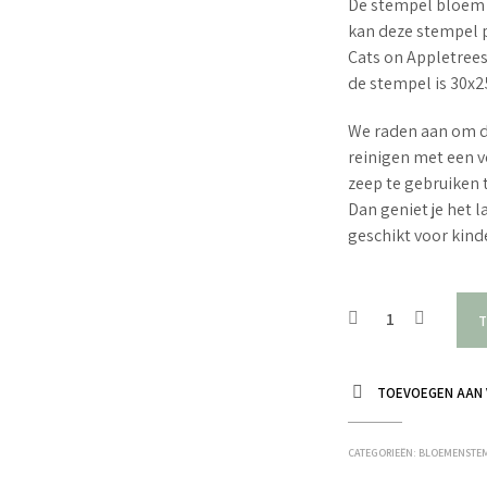
De stempel bloem i
kan deze stempel p
Cats on Appletree
de stempel is 30x
We raden aan om d
reinigen met een v
zeep te gebruiken 
Dan geniet je het 
geschikt voor kin
T
TOEVOEGEN AAN 
CATEGORIEËN:
BLOEMENSTE