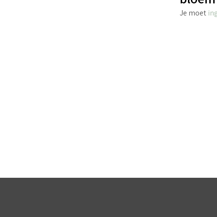
Je moet
in
€
8.45
incl. BTW
TOEVOEGEN AAN WINKELWAGEN