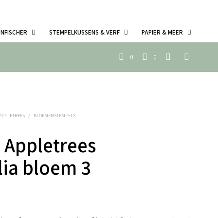
ENFISCHER
STEMPELKUSSENS & VERF
PAPIER & MEER
0
0
 APPLETREES
/
BLOEMENSTEMPELS
 Appletrees
ia bloem 3