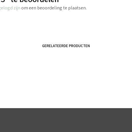
gelogd zijn
om een beoordeling te plaatsen.
GERELATEERDE PRODUCTEN
€
2.70
incl. BTW
€
4.40
incl. BTW
TOEVOEGEN AAN WINKELWAGEN
TOEVOEGEN AAN WINKELWAGEN