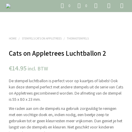
0
0
HOME
/
STEMPELS CATS ON APPLETREES
/
THEMASTEMPELS
Cats on Appletrees Luchtballon 2
€
14.95
incl. BTW
De stempel luchtballon is perfect voor op kaartjes of labels! Ook
kan deze stempel perfect met andere stempels uit de serie van Cats
on Appletrees gecombineerd worden. De afmeting van de stempel
is 55 x 80 x 23 mm.
We raden aan om de stempels na gebruik zorgvuldig te reinigen
met een vochtige doek en, indien nodig, een beetje zeep te
gebruiken tot er geen kleurresten meer vrijkomen. Dan geniet je het
langst van de stempels en kleuren. Niet geschikt voor kinderen