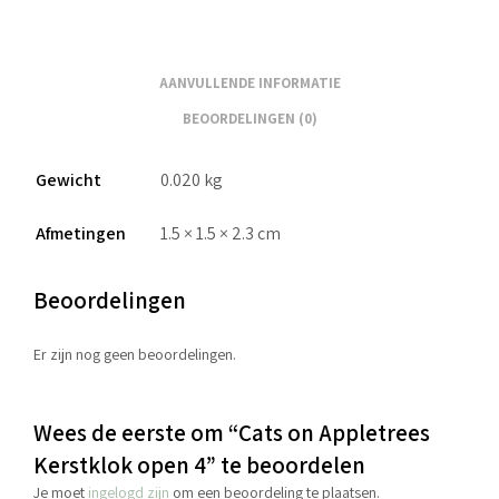
AANVULLENDE INFORMATIE
BEOORDELINGEN (0)
Gewicht
0.020 kg
Afmetingen
1.5 × 1.5 × 2.3 cm
Beoordelingen
Er zijn nog geen beoordelingen.
Wees de eerste om “Cats on Appletrees
Kerstklok open 4” te beoordelen
Je moet
ingelogd zijn
om een beoordeling te plaatsen.