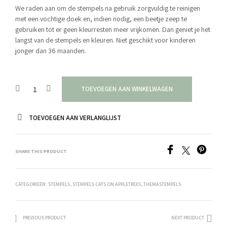
We raden aan om de stempels na gebruik zorgvuldig te reinigen
met een vochtige doek en, indien nodig, een beetje zeep te
gebruiken tot er geen kleurresten meer vrijkomen. Dan geniet je het
langst van de stempels en kleuren. Niet geschikt voor kinderen
jonger dan 36 maanden.
TOEVOEGEN AAN WINKELWAGEN
TOEVOEGEN AAN VERLANGLIJST
SHARE THIS PRODUCT
CATEGORIEËN:
STEMPELS
,
STEMPELS CATS ON APPLETREES
,
THEMASTEMPELS
PREVIOUS PRODUCT
NEXT PRODUCT