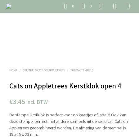
0
0
HOME
/
STEMPELS CATS ON APPLETREES
/
THEMASTEMPELS
Cats on Appletrees Kerstklok open 4
€
3.45
incl. BTW
De stempel krstklok is perfect voor op kaartjes of labels! Ook kan
deze stempel perfect met andere stempels uit de serie van Cats on
Appletrees gecombineerd worden. De afmeting van de stempel is
15 x 15 x 23 mm.