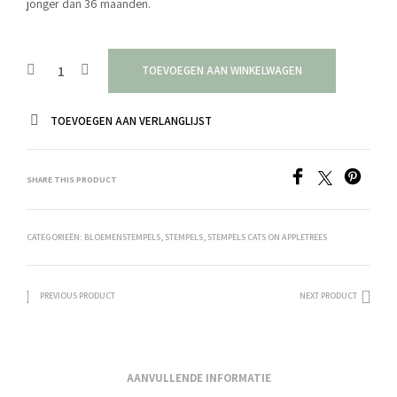
jonger dan 36 maanden.
TOEVOEGEN AAN WINKELWAGEN
TOEVOEGEN AAN VERLANGLIJST
SHARE THIS PRODUCT
CATEGORIEËN:
BLOEMENSTEMPELS
,
STEMPELS
,
STEMPELS CATS ON APPLETREES
PREVIOUS PRODUCT
NEXT PRODUCT
AANVULLENDE INFORMATIE