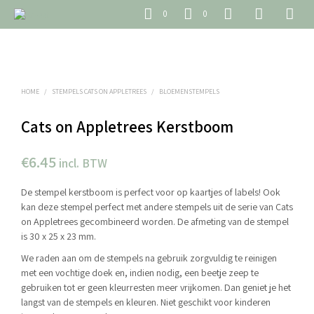
0
0
HOME
/
STEMPELS CATS ON APPLETREES
/
BLOEMENSTEMPELS
Cats on Appletrees Kerstboom
€
6.45
incl. BTW
De stempel kerstboom is perfect voor op kaartjes of labels! Ook
kan deze stempel perfect met andere stempels uit de serie van Cats
on Appletrees gecombineerd worden. De afmeting van de stempel
is 30 x 25 x 23 mm.
We raden aan om de stempels na gebruik zorgvuldig te reinigen
met een vochtige doek en, indien nodig, een beetje zeep te
gebruiken tot er geen kleurresten meer vrijkomen. Dan geniet je het
langst van de stempels en kleuren. Niet geschikt voor kinderen