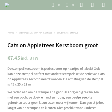
0
0
HOME
/
STEMPELS CATS ON APPLETREES
/
BLOEMENSTEMPELS
Cats on Appletrees Kerstboom groot
€
7.45
incl. BTW
De stempel kerstboom is perfect voor op kaartjes of labels! Ook
kan deze stempel perfect met andere stempels uit de serie van Cats
on Appletrees gecombineerd worden. De afmeting van de stempel
is 45 x 25 x 23 mm.
We raden aan om de stempels na gebruik zorgvuldig te reinigen
met een vochtige doek en, indien nodig, een beetje zeep te
gebruiken tot er geen kleurresten meer vrijkomen. Dan geniet je het
langst van de stempels en kleuren. Niet geschikt voor kinderen