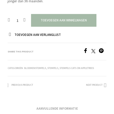
jonger dan 36 maanden.
TOEVOEGEN AAN WINKELWAGEN
TOEVOEGEN AAN VERLANGLIJST
SHARE THIS PRODUCT
CATEGORIEËN:
BLOEMENSTEMPELS
,
STEMPELS
,
STEMPELS CATS ON APPLETREES
PREVIOUS PRODUCT
NEXT PRODUCT
AANVULLENDE INFORMATIE