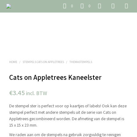
0
0
HOME
/
STEMPELS CATS ON APPLETREES
/
THEMASTEMPELS
Cats on Appletrees Kaneelster
€
3.45
incl. BTW
De stempel ster is perfect voor op kaartjes of labels! Ook kan deze
stempel perfect met andere stempels uit de serie van Cats on
Appletrees gecombineerd worden. De afmeting van de stempel is
15 x 15 x 23 mm.
We raden aan om de stempels na gebruik zorgvuldig te reinigen