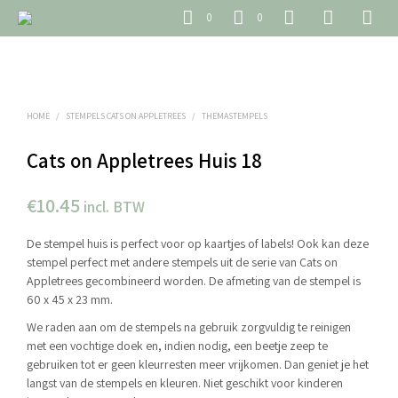
0
0
HOME
/
STEMPELS CATS ON APPLETREES
/
THEMASTEMPELS
Cats on Appletrees Huis 18
€
10.45
incl. BTW
De stempel huis is perfect voor op kaartjes of labels! Ook kan deze
stempel perfect met andere stempels uit de serie van Cats on
Appletrees gecombineerd worden. De afmeting van de stempel is
60 x 45 x 23 mm.
We raden aan om de stempels na gebruik zorgvuldig te reinigen
met een vochtige doek en, indien nodig, een beetje zeep te
gebruiken tot er geen kleurresten meer vrijkomen. Dan geniet je het
langst van de stempels en kleuren. Niet geschikt voor kinderen