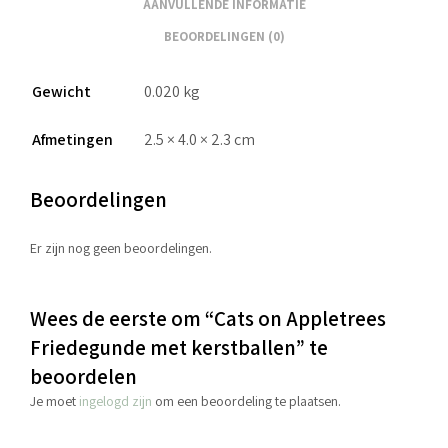
AANVULLENDE INFORMATIE
BEOORDELINGEN (0)
Gewicht
0.020 kg
Afmetingen
2.5 × 4.0 × 2.3 cm
Beoordelingen
Er zijn nog geen beoordelingen.
Wees de eerste om “Cats on Appletrees
Friedegunde met kerstballen” te
beoordelen
Je moet
ingelogd zijn
om een beoordeling te plaatsen.