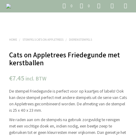
0
0
HOME
/
STEMPELS CATS ON APPLETREES
/
DIERENSTEMPELS
Cats on Appletrees Friedegunde met
kerstballen
€
7.45
incl. BTW
De stempel Friedegunde is perfect voor op kaartjes of labels! Ook
kan deze stempel perfect met andere stempels uit de serie van Cats
on Appletrees gecombineerd worden. De afmeting van de stempel
is 25 x 40 x 23 mm.
We raden aan om de stempels na gebruik zorgvuldig te reinigen
met een vochtige doek en, indien nodig, een beetje zeep te
gebruiken tot er geen kleurresten meer vrijkomen. Dan geniet je het