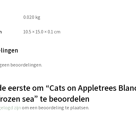
0.020 kg
n
10.5 × 15.0 × 0.1 cm
lingen
 geen beoordelingen.
e eerste om “Cats on Appletrees Blan
frozen sea” te beoordelen
gelogd zijn
om een beoordeling te plaatsen.