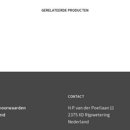
GERELATEERDE PRODUCTEN
€
4.40
incl. BTW
€
4.95
incl. BTW
TOEVOEGEN AAN WINKELWAGEN
TOEVOEGEN AAN WINKELWAGEN
CONTACT
voorwaarden
H.P. van der Poellaan 11
eid
2375 XD Rijpwetering
Nederland