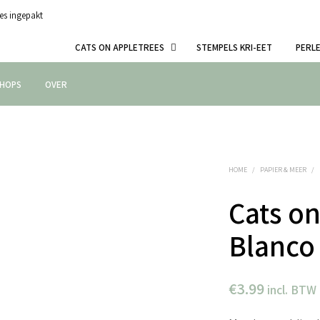
es ingepakt
CATS ON APPLETREES
STEMPELS KRI-EET
PERL
HOPS
OVER
HOME
/
PAPIER & MEER
/
Cats on
Blanco 
€
3.99
incl. BTW