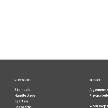
€
2.70
incl. BTW
TOEVOEGEN AAN WINKELWAGEN
MIJN WINKEL
SERVICE
Stempels
Algemene 
Handletteren
Privacybel
Kaarten
Workshops
Decoratie