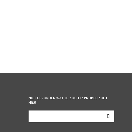
€
4.25
incl. BTW
TOEVOEGEN AAN WINKELWAGEN
NIET GEVONDEN WAT JE ZOCHT? PROBEER HET
HIER