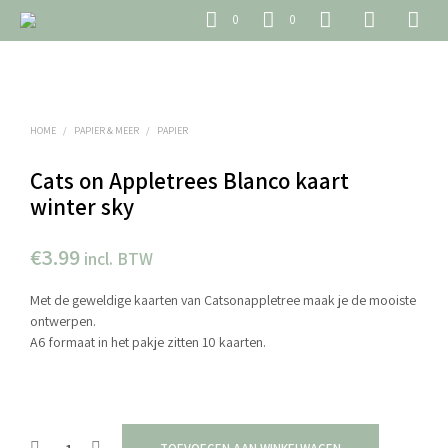
0
0
HOME
/
PAPIER & MEER
/
PAPIER
Cats on Appletrees Blanco kaart
winter sky
€
3.99
incl. BTW
Met de geweldige kaarten van Catsonappletree maak je de mooiste
ontwerpen.
A6 formaat in het pakje zitten 10 kaarten.