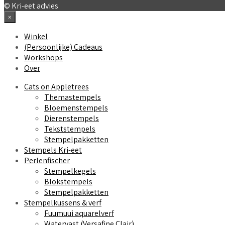
© Kri-eet advies
×
Winkel
(Persoonlijke) Cadeaus
Workshops
Over
Cats on Appletrees
Themastempels
Bloemenstempels
Dierenstempels
Tekststempels
Stempelpakketten
Stempels Kri-eet
Perlenfischer
Stempelkegels
Blokstempels
Stempelpakketten
Stempelkussens & verf
Fuumuui aquarelverf
Watervast (Versafine Clair)