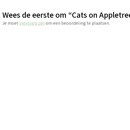
Wees de eerste om “Cats on Appletre
Je moet
ingelogd zijn
om een beoordeling te plaatsen.
€
5.95
€
4.40
incl. BTW
incl. BTW
Toevoegen aan winkelwagen
Toevoegen a