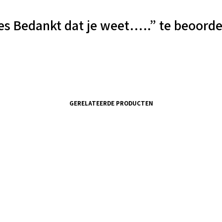
es Bedankt dat je weet…..” te beoorde
GERELATEERDE PRODUCTEN
€
7.45
incl. BTW
an winkelwagen
Toevoegen aan winkelwagen