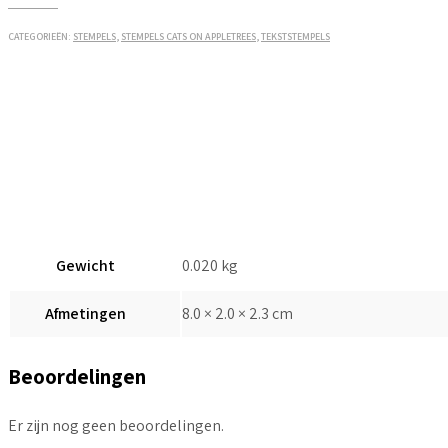
dat
je
CATEGORIEËN:
STEMPELS
,
STEMPELS CATS ON APPLETREES
,
TEKSTSTEMPELS
weet.....
aantal
Gewicht
0.020 kg
Afmetingen
8.0 × 2.0 × 2.3 cm
Beoordelingen
Er zijn nog geen beoordelingen.