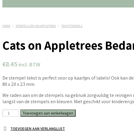
HOME
/
STEMPELS CATS ON APPLETREES
/
TEKSTSTEMPELS
Cats on Appletrees Beda
€
8.45
incl. BTW
De stempel tekst is perfect voor op kaartjes of labels! Ook kan
80 x 20 x 23 mm.
We raden aan om de stempels na gebruik zorgvuldig te reinigen m
langst van de stempels en kleuren. Niet geschikt voor kinderen 
Cats
Toevoegen aan winkelwagen
on
Appletrees
TOEVOEGEN AAN VERLANGLIJST
Bedankt