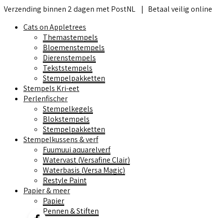
Verzending binnen 2 dagen met PostNL | Betaal veilig online 
Cats on Appletrees
Themastempels
Bloemenstempels
Dierenstempels
Tekststempels
Stempelpakketten
Stempels Kri-eet
Perlenfischer
Stempelkegels
Blokstempels
Stempelpakketten
Stempelkussens & verf
Fuumuui aquarelverf
Watervast (Versafine Clair)
Waterbasis (Versa Magic)
Restyle Paint
Papier & meer
Papier
Pennen & Stiften