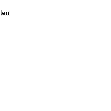
len
€
4.25
incl. BTW
Toevoegen aan winkelwagen