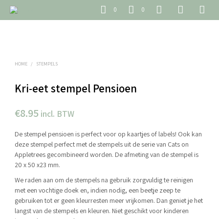
0
0
HOME
/
STEMPELS
Kri-eet stempel Pensioen
€
8.95
incl. BTW
De stempel pensioen is perfect voor op kaartjes of labels! Ook kan
deze stempel perfect met de stempels uit de serie van Cats on
Appletrees gecombineerd worden. De afmeting van de stempel is
20 x 50 x23 mm.
We raden aan om de stempels na gebruik zorgvuldig te reinigen
met een vochtige doek en, indien nodig, een beetje zeep te
gebruiken tot er geen kleurresten meer vrijkomen. Dan geniet je het
langst van de stempels en kleuren. Niet geschikt voor kinderen